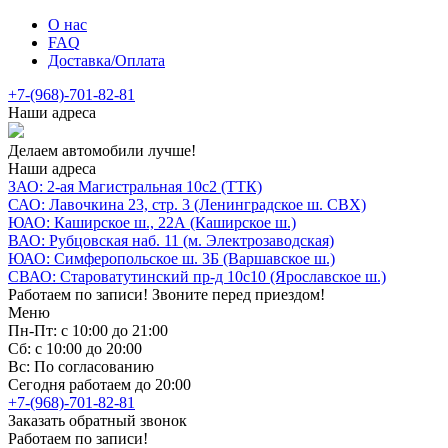
О нас
FAQ
Доставка/Оплата
+7-(968)-701-82-81
Наши адреса
Делаем автомобили лучше!
Наши адреса
ЗАО: 2-ая Магистральная 10с2 (ТТК)
САО: Лавочкина 23, стр. 3 (Ленинградское ш. СВХ)
ЮАО: Каширское ш., 22А (Каширское ш.)
ВАО: Рубцовская наб. 11 (м. Электрозаводская)
ЮАО: Симферопольское ш. 3Б (Варшавское ш.)
СВАО: Староватутинский пр-д 10с10 (Ярославское ш.)
Работаем по записи! Звоните перед приездом!
Меню
Пн-Пт: с 10:00 до 21:00
Сб: с 10:00 до 20:00
Вс: По согласованию
Сегодня работаем до 20:00
+7-(968)-701-82-81
Заказать обратный звонок
Работаем по записи!