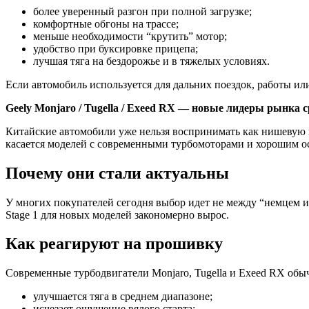
более уверенный разгон при полной загрузке;
комфортные обгоны на трассе;
меньше необходимости “крутить” мотор;
удобство при буксировке прицепа;
лучшая тяга на бездорожье и в тяжелых условиях.
Если автомобиль используется для дальних поездок, работы ил
Geely
Monjaro
/
Tugella
/
Exeed
RX — новые
лидеры рынка
с
Китайские автомобили уже нельзя воспринимать как нишевую и
касается моделей с современными турбомоторами и хорошим 
Почему они стали актуальны
У многих покупателей сегодня выбор идет не между “немцем 
Stage 1 для новых моделей закономерно вырос.
Как реагируют на прошивку
Современные турбодвигатели Monjaro, Tugella и Exeed RX об
улучшается тяга в среднем диапазоне;
исчезает ощущение вялого старта;