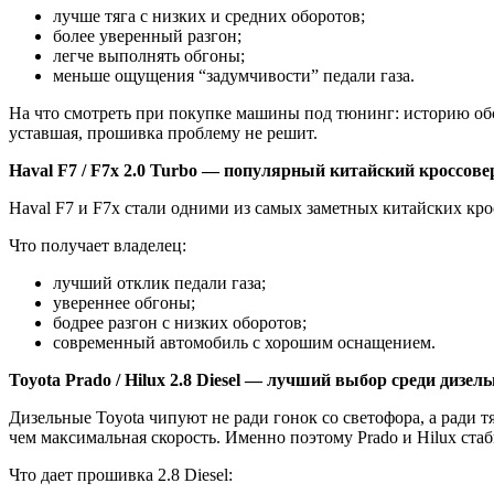
лучше тяга с низких и средних оборотов;
более уверенный разгон;
легче выполнять обгоны;
меньше ощущения “задумчивости” педали газа.
На что смотреть при покупке машины под тюнинг: историю обс
уставшая, прошивка проблему не решит.
Haval
F
7 /
F
7
x
2.0
Turbo
— популярный китайский кроссовер
Haval F7 и F7x стали одними из самых заметных китайских кро
Что получает владелец:
лучший отклик педали газа;
увереннее обгоны;
бодрее разгон с низких оборотов;
современный автомобиль с хорошим оснащением.
Toyota Prado /
Hilux
2.8 Diesel — лучший выбор среди дизел
Дизельные Toyota чипуют не ради гонок со светофора, а ради 
чем максимальная скорость. Именно поэтому Prado и Hilux ста
Что дает прошивка 2.8 Diesel: