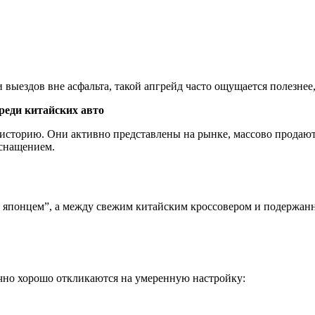
и выездов вне асфальта, такой апгрейд часто ощущается полезне
реди китайских авто
сторию. Они активно представлены на рынке, массово продаютс
оснащением.
и японцем”, а между свежим китайским кроссовером и подержан
ычно хорошо откликаются на умеренную настройку: