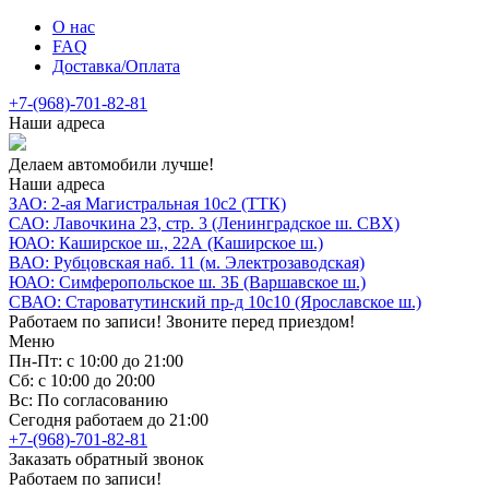
О нас
FAQ
Доставка/Оплата
+7-(968)-701-82-81
Наши адреса
Делаем автомобили лучше!
Наши адреса
ЗАО: 2-ая Магистральная 10с2 (ТТК)
САО: Лавочкина 23, стр. 3 (Ленинградское ш. СВХ)
ЮАО: Каширское ш., 22А (Каширское ш.)
ВАО: Рубцовская наб. 11 (м. Электрозаводская)
ЮАО: Симферопольское ш. 3Б (Варшавское ш.)
СВАО: Староватутинский пр-д 10с10 (Ярославское ш.)
Работаем по записи! Звоните перед приездом!
Меню
Пн-Пт: с 10:00 до 21:00
Сб: с 10:00 до 20:00
Вс: По согласованию
Сегодня работаем до 21:00
+7-(968)-701-82-81
Заказать обратный звонок
Работаем по записи!