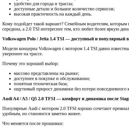
удобство для города и трассы;
доступные детали и большое количество сервисов;
высокая практичность на каждый день.
Кому подойдет такой вариант? Семейным водителям, которым н
середина, а 2.0 TSI интереснее тем, кто любит более яркую дин
Volkswagen
Polo
/
Jetta
1.4
TSI
— доступный и популярный в
Модели концерна Volkswagen с мотором 1.4 TSI давно известн
увереннее на трассе.
Почему это хороший выбор:
массово представлены на рынке;
доступнее в покупке и обслуживании;
понятная техническая база;
ощутимый прирост динамики без потери повседневного 
Audi A4 / A5 / Q5 2.0 TFSI — комфорт и динамика после
Stag
Популярные Audi с мотором 2.0 TFSI хорошо сочетают премиаль
удобным, но становится заметно живее.
Что меняется после прошивки: