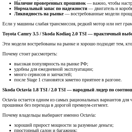
Наличие проверенных прошивок
— важно, чтобы настр
Нормальный запас по надежности
— двигатель и короб
Ликвидность на рынке
— востребованные модели проще 
Если у машины слабая трансмиссия, редкий мотор или нет гра
Toyota
Camry
3.5 /
Skoda
Kodiaq
2.0
TSI
— практичный выбор
Эти модели востребованы на рынке и хорошо подходят тем, кт
Почему стоит рассмотреть:
высокая популярность на рынке РФ;
удобны для ежедневной эксплуатации;
много сервисов и запчастей;
после Stage 1 становятся заметно приятнее в разгоне.
Skoda Octavia 1.8 TSI / 2.0 TSI — народный лидер по соотн
Octavia остается одним из самых рациональных вариантов дл
прошивки без перехода в дорогой премиум-сегмент.
Почему владельцы выбирают именно Octavia:
хороший прирост мощности за разумные деньги;
просторный салон и багажник;