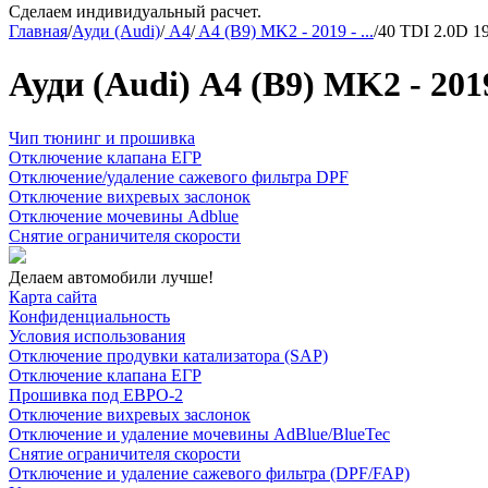
Сделаем индивидуальный расчет.
Главная
/
Ауди (Audi)
/
A4
/
A4 (B9) MK2 - 2019 - ...
/
40 TDI 2.0D 19
Ауди (Audi) A4 (B9) MK2 - 2019 
Чип тюнинг и прошивка
Отключение клапана ЕГР
Отключение/удаление сажевого фильтра DPF
Отключение вихревых заслонок
Отключение мочевины Adblue
Снятие ограничителя скорости
Делаем автомобили лучше!
Карта сайта
Конфиденциальность
Условия использования
Отключение продувки катализатора (SAP)
Отключение клапана ЕГР
Прошивка под ЕВРО-2
Отключение вихревых заслонок
Отключение и удаление мочевины AdBlue/BlueTec
Снятие ограничителя скорости
Отключение и удаление сажевого фильтра (DPF/FAP)