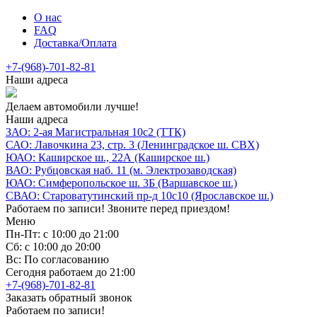
О нас
FAQ
Доставка/Оплата
+7-(968)-701-82-81
Наши адреса
Делаем автомобили лучше!
Наши адреса
ЗАО: 2-ая Магистральная 10с2 (ТТК)
САО: Лавочкина 23, стр. 3 (Ленинградское ш. СВХ)
ЮАО: Каширское ш., 22А (Каширское ш.)
ВАО: Рубцовская наб. 11 (м. Электрозаводская)
ЮАО: Симферопольское ш. 3Б (Варшавское ш.)
СВАО: Староватутинский пр-д 10с10 (Ярославское ш.)
Работаем по записи! Звоните перед приездом!
Меню
Пн-Пт: с 10:00 до 21:00
Сб: с 10:00 до 20:00
Вс: По согласованию
Сегодня работаем до 21:00
+7-(968)-701-82-81
Заказать обратный звонок
Работаем по записи!