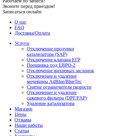
Работаем по записи!
Звоните перед приездом!
Записаться онлайн
О нас
FAQ
Доставка/Оплата
Услуги
Отключение продувки
катализатора (SAP)
Отключение клапана ЕГР
Прошивка под ЕВРО-2
Отключение вихревых заслонок
Отключение и удаление
мочевины AdBlue/BlueTec
Снятие ограничителя скорости
Отключение и удаление
сажевого фильтра (DPF/FAP)
Удаление катализатора
Магазин
Цены
Отзывы
Наши работы
Статьи