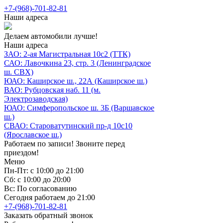
+7-(968)-701-82-81
Наши адреса
Делаем автомобили лучше!
Наши адреса
ЗАО: 2-ая Магистральная 10с2 (ТТК)
САО: Лавочкина 23, стр. 3 (Ленинградское
ш. СВХ)
ЮАО: Каширское ш., 22А (Каширское ш.)
ВАО: Рубцовская наб. 11 (м.
Электрозаводская)
ЮАО: Симферопольское ш. 3Б (Варшавское
ш.)
СВАО: Староватутинский пр-д 10с10
(Ярославское ш.)
Работаем по записи! Звоните перед
приездом!
Меню
Пн-Пт: с 10:00 до 21:00
Сб: с 10:00 до 20:00
Вс: По согласованию
Сегодня работаем до 21:00
+7-(968)-701-82-81
Заказать обратный звонок