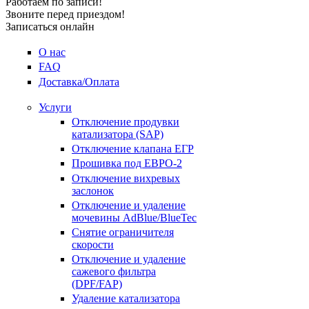
Работаем по записи!
Звоните перед приездом!
Записаться онлайн
О нас
FAQ
Доставка/Оплата
Услуги
Отключение продувки
катализатора (SAP)
Отключение клапана ЕГР
Прошивка под ЕВРО-2
Отключение вихревых
заслонок
Отключение и удаление
мочевины AdBlue/BlueTec
Снятие ограничителя
скорости
Отключение и удаление
сажевого фильтра
(DPF/FAP)
Удаление катализатора