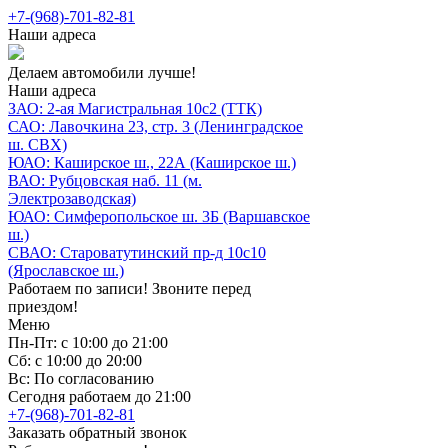
+7-(968)-701-82-81
Наши адреса
Делаем автомобили лучше!
Наши адреса
ЗАО: 2-ая Магистральная 10с2 (ТТК)
САО: Лавочкина 23, стр. 3 (Ленинградское
ш. СВХ)
ЮАО: Каширское ш., 22А (Каширское ш.)
ВАО: Рубцовская наб. 11 (м.
Электрозаводская)
ЮАО: Симферопольское ш. 3Б (Варшавское
ш.)
СВАО: Староватутинский пр-д 10с10
(Ярославское ш.)
Работаем по записи! Звоните перед
приездом!
Меню
Пн-Пт: с 10:00 до 21:00
Сб: с 10:00 до 20:00
Вс: По согласованию
Сегодня работаем до 21:00
+7-(968)-701-82-81
Заказать обратный звонок