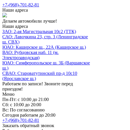
+7-(968)-701-82-81
Наши адреса
Делаем автомобили лучше!
Наши адреса
ЗАО: 2-ая Магистральная 10с2 (ТТК)
САО: Лавочкина 23, стр. 3 (Ленинградское
ш. СВХ)
ЮАО: Каширское ш., 22А (Каширское ш.)
ВАО: Рубцовская наб. 11 (м.
Электрозаводская)
ЮАО: Симферопольское ш. 3Б (Варшавское
ш.)
СВАО: Староватутинский пр-д 10с10
(Ярославское ш.)
Работаем по записи! Звоните перед
приездом!
Меню
Пн-Пт: с 10:00 до 21:00
Сб: с 10:00 до 20:00
Вс: По согласованию
Сегодня работаем до 20:00
+7-(968)-701-82-81
Заказать обратный звонок