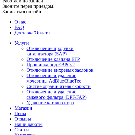
Работаем по записи!
Звоните перед приездом!
Записаться онлайн
О нас
FAQ
Доставка/Оплата
Услуги
Отключение продувки
катализатора (SAP)
Отключение клапана ЕГР
Прошивка под ЕВРО-2
Отключение вихревых заслонок
Отключение и удаление
мочевины AdBlue/BlueTec
Снятие ограничителя скорости
Отключение и удаление
сажевого фильтра (DPF/FAP)
Удаление катализатора
Магазин
Цены
Отзывы
Наши работы
Статьи