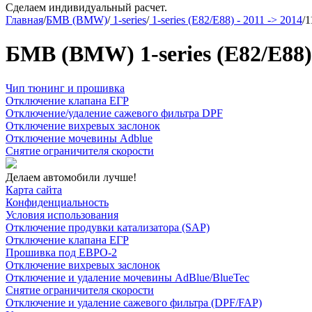
Сделаем индивидуальный расчет.
Главная
/
БМВ (BMW)
/
1-series
/
1-series (E82/E88) - 2011 -> 2014
/
1
БМВ (BMW) 1-series (E82/E88) 
Чип тюнинг и прошивка
Отключение клапана ЕГР
Отключение/удаление сажевого фильтра DPF
Отключение вихревых заслонок
Отключение мочевины Adblue
Снятие ограничителя скорости
Делаем автомобили лучше!
Карта сайта
Конфиденциальность
Условия использования
Отключение продувки катализатора (SAP)
Отключение клапана ЕГР
Прошивка под ЕВРО-2
Отключение вихревых заслонок
Отключение и удаление мочевины AdBlue/BlueTec
Снятие ограничителя скорости
Отключение и удаление сажевого фильтра (DPF/FAP)