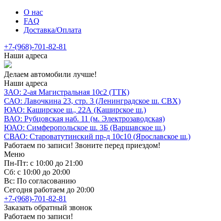
О нас
FAQ
Доставка/Оплата
+7-(968)-701-82-81
Наши адреса
Делаем автомобили лучше!
Наши адреса
ЗАО: 2-ая Магистральная 10с2 (ТТК)
САО: Лавочкина 23, стр. 3 (Ленинградское ш. СВХ)
ЮАО: Каширское ш., 22А (Каширское ш.)
ВАО: Рубцовская наб. 11 (м. Электрозаводская)
ЮАО: Симферопольское ш. 3Б (Варшавское ш.)
СВАО: Староватутинский пр-д 10с10 (Ярославское ш.)
Работаем по записи! Звоните перед приездом!
Меню
Пн-Пт: с 10:00 до 21:00
Сб: с 10:00 до 20:00
Вс: По согласованию
Сегодня работаем до 20:00
+7-(968)-701-82-81
Заказать обратный звонок
Работаем по записи!