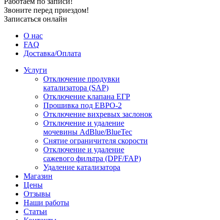
Работаем по записи!
Звоните перед приездом!
Записаться онлайн
О нас
FAQ
Доставка/Оплата
Услуги
Отключение продувки
катализатора (SAP)
Отключение клапана ЕГР
Прошивка под ЕВРО-2
Отключение вихревых заслонок
Отключение и удаление
мочевины AdBlue/BlueTec
Снятие ограничителя скорости
Отключение и удаление
сажевого фильтра (DPF/FAP)
Удаление катализатора
Магазин
Цены
Отзывы
Наши работы
Статьи