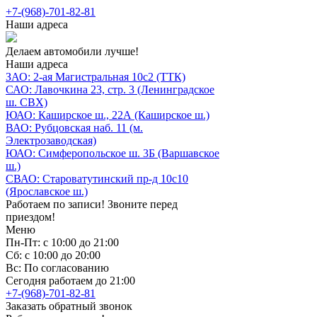
+7-(968)-701-82-81
Наши адреса
Делаем автомобили лучше!
Наши адреса
ЗАО: 2-ая Магистральная 10с2 (ТТК)
САО: Лавочкина 23, стр. 3 (Ленинградское
ш. СВХ)
ЮАО: Каширское ш., 22А (Каширское ш.)
ВАО: Рубцовская наб. 11 (м.
Электрозаводская)
ЮАО: Симферопольское ш. 3Б (Варшавское
ш.)
СВАО: Староватутинский пр-д 10с10
(Ярославское ш.)
Работаем по записи! Звоните перед
приездом!
Меню
Пн-Пт: с 10:00 до 21:00
Сб: с 10:00 до 20:00
Вс: По согласованию
Сегодня работаем до 21:00
+7-(968)-701-82-81
Заказать обратный звонок