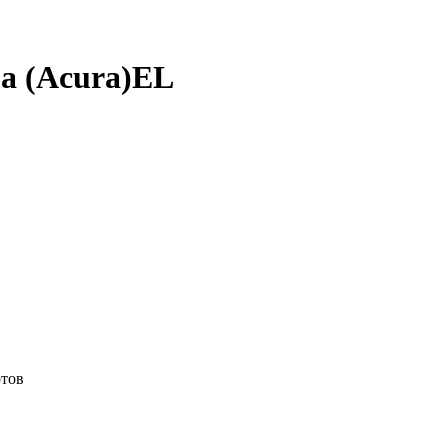
а (Acura)EL
отов