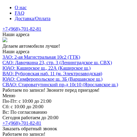
О нас
FAQ
Доставка/Оплата
+7-(968)-701-82-81
Наши адреса
Делаем автомобили лучше!
Наши адреса
ЗАО: 2-ая Магистральная 10с2 (ТТК)
САО: Лавочкина 23, стр. 3 (Ленинградское ш. СВХ)
ЮАО: Каширское ш., 22А (Каширское ш.)
ВАО: Рубцовская наб. 11 (м. Электрозаводская)
ЮАО: Симферопольское ш. 3Б (Варшавское ш.)
СВАО: Староватутинский пр-д 10с10 (Ярославское ш.)
Работаем по записи! Звоните перед приездом!
Меню
Пн-Пт: с 10:00 до 21:00
Сб: с 10:00 до 20:00
Вс: По согласованию
Сегодня работаем до 20:00
+7-(968)-701-82-81
Заказать обратный звонок
Работаем по записи!