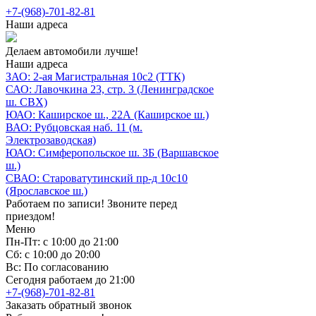
+7-(968)-701-82-81
Наши адреса
Делаем автомобили лучше!
Наши адреса
ЗАО: 2-ая Магистральная 10с2 (ТТК)
САО: Лавочкина 23, стр. 3 (Ленинградское
ш. СВХ)
ЮАО: Каширское ш., 22А (Каширское ш.)
ВАО: Рубцовская наб. 11 (м.
Электрозаводская)
ЮАО: Симферопольское ш. 3Б (Варшавское
ш.)
СВАО: Староватутинский пр-д 10с10
(Ярославское ш.)
Работаем по записи! Звоните перед
приездом!
Меню
Пн-Пт: с 10:00 до 21:00
Сб: с 10:00 до 20:00
Вс: По согласованию
Сегодня работаем до 21:00
+7-(968)-701-82-81
Заказать обратный звонок