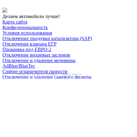
Делаем автомобили лучше!
Карта сайта
Конфиденциальность
Условия использования
Отключение продувки катализатора (SAP)
Отключение клапана ЕГР
Прошивка под ЕВРО-2
Отключение вихревых заслонок
Отключение и удаление мочевины
AdBlue/BlueTec
Снятие ограничителя скорости
БиБиЗоН на карте Москвы — Яндекс Карты
Отключение и удаление сажевого фильтра
(DPF/FAP)
Удаление катализатора
Пн-Пт: с 10:00 до 22:00
Сб: с 10:00 до 20:00
Вс: По согласованию
Сегодня работаем до 22:00
+7-(968)-701-82-81
Записаться онлайн