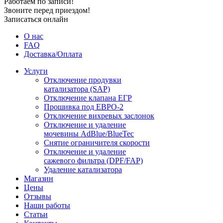
Работаем по записи!
Звоните перед приездом!
Записаться онлайн
О нас
FAQ
Доставка/Оплата
Услуги
Отключение продувки
катализатора (SAP)
Отключение клапана ЕГР
Прошивка под ЕВРО-2
Отключение вихревых заслонок
Отключение и удаление
мочевины AdBlue/BlueTec
Снятие ограничителя скорости
Отключение и удаление
сажевого фильтра (DPF/FAP)
Удаление катализатора
Магазин
Цены
Отзывы
Наши работы
Статьи