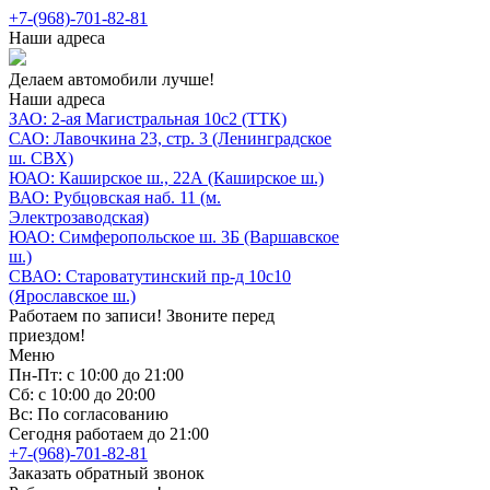
+7-(968)-701-82-81
Наши адреса
Делаем автомобили лучше!
Наши адреса
ЗАО: 2-ая Магистральная 10с2 (ТТК)
САО: Лавочкина 23, стр. 3 (Ленинградское
ш. СВХ)
ЮАО: Каширское ш., 22А (Каширское ш.)
ВАО: Рубцовская наб. 11 (м.
Электрозаводская)
ЮАО: Симферопольское ш. 3Б (Варшавское
ш.)
СВАО: Староватутинский пр-д 10с10
(Ярославское ш.)
Работаем по записи! Звоните перед
приездом!
Меню
Пн-Пт: с 10:00 до 21:00
Сб: с 10:00 до 20:00
Вс: По согласованию
Сегодня работаем до 21:00
+7-(968)-701-82-81
Заказать обратный звонок