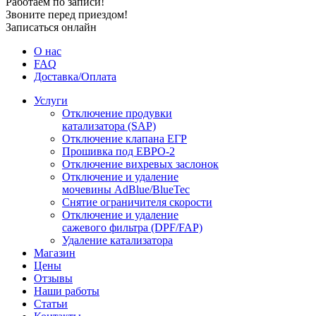
Работаем по записи!
Звоните перед приездом!
Записаться онлайн
О нас
FAQ
Доставка/Оплата
Услуги
Отключение продувки
катализатора (SAP)
Отключение клапана ЕГР
Прошивка под ЕВРО-2
Отключение вихревых заслонок
Отключение и удаление
мочевины AdBlue/BlueTec
Снятие ограничителя скорости
Отключение и удаление
сажевого фильтра (DPF/FAP)
Удаление катализатора
Магазин
Цены
Отзывы
Наши работы
Статьи