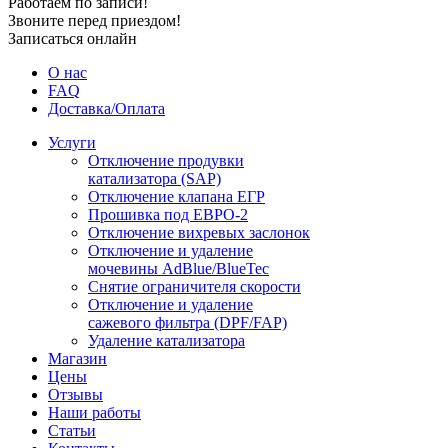
Работаем по записи!
Звоните перед приездом!
Записаться онлайн
О нас
FAQ
Доставка/Оплата
Услуги
Отключение продувки
катализатора (SAP)
Отключение клапана ЕГР
Прошивка под ЕВРО-2
Отключение вихревых заслонок
Отключение и удаление
мочевины AdBlue/BlueTec
Снятие ограничителя скорости
Отключение и удаление
сажевого фильтра (DPF/FAP)
Удаление катализатора
Магазин
Цены
Отзывы
Наши работы
Статьи