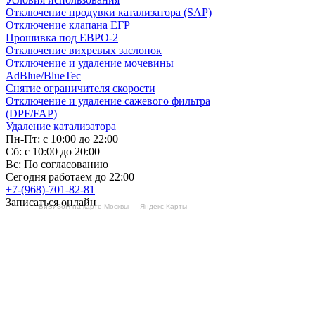
Отключение продувки катализатора (SAP)
Отключение клапана ЕГР
Прошивка под ЕВРО-2
Отключение вихревых заслонок
Отключение и удаление мочевины
AdBlue/BlueTec
Снятие ограничителя скорости
Отключение и удаление сажевого фильтра
(DPF/FAP)
Удаление катализатора
Пн-Пт: с 10:00 до 22:00
Сб: с 10:00 до 20:00
Вс: По согласованию
Сегодня работаем до 22:00
+7-(968)-701-82-81
Записаться онлайн
БиБиЗоН на карте Москвы — Яндекс Карты
Copyright © 2008-2026, ООО “БиБиЗон”.
Все права защищены.
Все товарные знаки, перечисленные на
сайте, являются собственностью их
владельцев