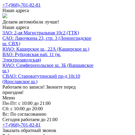
+7-(968)-701-82-81
Наши адреса
Делаем автомобили лучше!
Наши адреса
ЗАО: 2-ая Магистральная 10с2 (ТТК)
САО: Лавочкина 23, стр. 3 (Ленинградское
ш. СВХ)
ЮАО: Каширское ш., 22А (Каширское ш.)
ВАО: Рубцовская наб. 11 (м.
Электрозаводская)
ЮАО: Симферопольское ш. 3Б (Варшавское
ш.)
СВАО: Староватутинский пр-д 10с10
(Ярославское ш.)
Работаем по записи! Звоните перед
приездом!
Меню
Пн-Пт: с 10:00 до 21:00
Сб: с 10:00 до 20:00
Вс: По согласованию
Сегодня работаем до 21:00
+7-(968)-701-82-81
Заказать обратный звонок