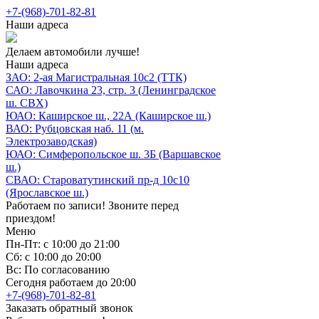
+7-(968)-701-82-81
Наши адреса
Делаем автомобили лучше!
Наши адреса
ЗАО: 2-ая Магистральная 10с2 (ТТК)
САО: Лавочкина 23, стр. 3 (Ленинградское
ш. СВХ)
ЮАО: Каширское ш., 22А (Каширское ш.)
ВАО: Рубцовская наб. 11 (м.
Электрозаводская)
ЮАО: Симферопольское ш. 3Б (Варшавское
ш.)
СВАО: Староватутинский пр-д 10с10
(Ярославское ш.)
Работаем по записи! Звоните перед
приездом!
Меню
Пн-Пт: с 10:00 до 21:00
Сб: с 10:00 до 20:00
Вс: По согласованию
Сегодня работаем до 20:00
+7-(968)-701-82-81
Заказать обратный звонок