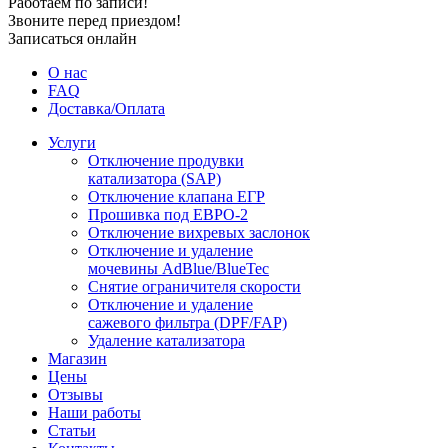
Работаем по записи!
Звоните перед приездом!
Записаться онлайн
О нас
FAQ
Доставка/Оплата
Услуги
Отключение продувки
катализатора (SAP)
Отключение клапана ЕГР
Прошивка под ЕВРО-2
Отключение вихревых заслонок
Отключение и удаление
мочевины AdBlue/BlueTec
Снятие ограничителя скорости
Отключение и удаление
сажевого фильтра (DPF/FAP)
Удаление катализатора
Магазин
Цены
Отзывы
Наши работы
Статьи