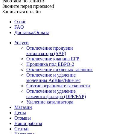
Работаем по записи!
Звоните перед приездом!
Записаться онлайн
О нас
FAQ
Доставка/Оплата
Услуги
Отключение продувки
катализатора (SAP)
Отключение клапана ЕГР
Прошивка под ЕВРО-2
Отключение вихревых заслонок
Отключение и удаление
мочевины AdBlue/BlueTec
Снятие ограничителя скорости
Отключение и удаление
сажевого фильтра (DPF/FAP)
Удаление катализатора
Магазин
Цены
Отзывы
Наши работы
Статьи