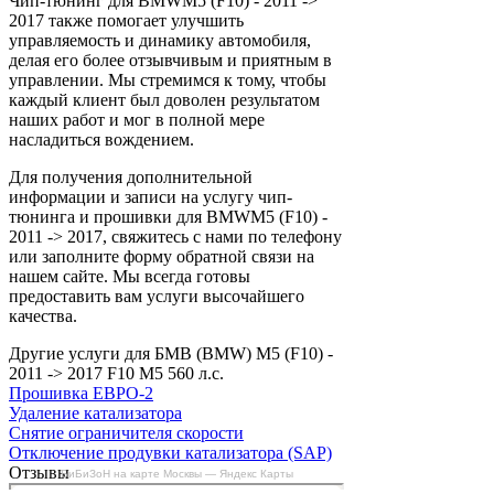
Чип-тюнинг для BMWM5 (F10) - 2011 ->
2017 также помогает улучшить
управляемость и динамику автомобиля,
делая его более отзывчивым и приятным в
управлении. Мы стремимся к тому, чтобы
каждый клиент был доволен результатом
наших работ и мог в полной мере
насладиться вождением.
Для получения дополнительной
информации и записи на услугу чип-
тюнинга и прошивки для BMWM5 (F10) -
2011 -> 2017, свяжитесь с нами по телефону
или заполните форму обратной связи на
нашем сайте. Мы всегда готовы
предоставить вам услуги высочайшего
качества.
Другие услуги для БМВ (BMW) M5 (F10) -
2011 -> 2017 F10 M5 560 л.с.
Прошивка ЕВРО-2
Удаление катализатора
Снятие ограничителя скорости
Отключение продувки катализатора (SAP)
Отзывы
БиБиЗоН на карте Москвы — Яндекс Карты