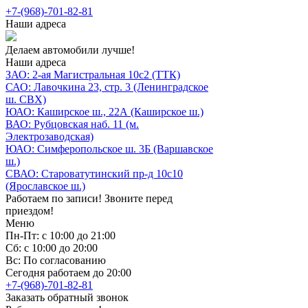
+7-(968)-701-82-81
Наши адреса
Делаем автомобили лучше!
Наши адреса
ЗАО: 2-ая Магистральная 10с2 (ТТК)
САО: Лавочкина 23, стр. 3 (Ленинградское
ш. СВХ)
ЮАО: Каширское ш., 22А (Каширское ш.)
ВАО: Рубцовская наб. 11 (м.
Электрозаводская)
ЮАО: Симферопольское ш. 3Б (Варшавское
ш.)
СВАО: Староватутинский пр-д 10с10
(Ярославское ш.)
Работаем по записи! Звоните перед
приездом!
Меню
Пн-Пт: с 10:00 до 21:00
Сб: с 10:00 до 20:00
Вс: По согласованию
Сегодня работаем до 20:00
+7-(968)-701-82-81
Заказать обратный звонок