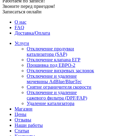
Работаем по записи!
Звоните перед приездом!
Записаться онлайн
О нас
FAQ
Доставка/Оплата
Услуги
Отключение продувки
катализатора (SAP)
Отключение клапана ЕГР
Прошивка под ЕВРО-2
Отключение вихревых заслонок
Отключение и удаление
мочевины AdBlue/BlueTec
Снятие ограничителя скорости
Отключение и удаление
сажевого фильтра (DPF/FAP)
Удаление катализатора
Магазин
Цены
Отзывы
Наши работы
Статьи