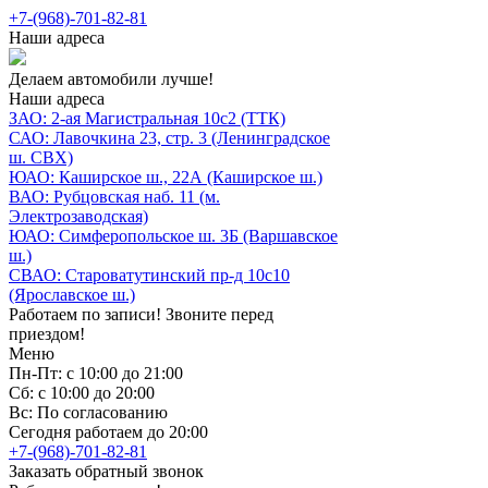
+7-(968)-701-82-81
Наши адреса
Делаем автомобили лучше!
Наши адреса
ЗАО: 2-ая Магистральная 10с2 (ТТК)
САО: Лавочкина 23, стр. 3 (Ленинградское
ш. СВХ)
ЮАО: Каширское ш., 22А (Каширское ш.)
ВАО: Рубцовская наб. 11 (м.
Электрозаводская)
ЮАО: Симферопольское ш. 3Б (Варшавское
ш.)
СВАО: Староватутинский пр-д 10с10
(Ярославское ш.)
Работаем по записи! Звоните перед
приездом!
Меню
Пн-Пт: с 10:00 до 21:00
Сб: с 10:00 до 20:00
Вс: По согласованию
Сегодня работаем до 20:00
+7-(968)-701-82-81
Заказать обратный звонок