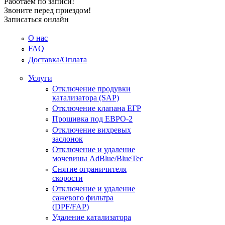
Работаем по записи!
Звоните перед приездом!
Записаться онлайн
О нас
FAQ
Доставка/Оплата
Услуги
Отключение продувки
катализатора (SAP)
Отключение клапана ЕГР
Прошивка под ЕВРО-2
Отключение вихревых
заслонок
Отключение и удаление
мочевины AdBlue/BlueTec
Снятие ограничителя
скорости
Отключение и удаление
сажевого фильтра
(DPF/FAP)
Удаление катализатора