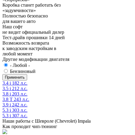
Коробка станет работать без
«задумчивости»
Полностью безопасно
для вашего авто
Наш софт
не видит официальный дилер
Тест-драйв прошивки 14 дней
Возможность возврата
к заводским настройкам в
любой момент
Другие модификации двигателя
- Любой -
Бензиновый
3.4 i 182 л.с.
3.5 i 212 л.с.
3.8 i 203 л.с.
3.8 T 243 л.с.
3.9 i 242 л.с.
5.3 i 303 л.с.
5.3 i 307 л.с.
Наши работы с Шевроле (Chevrolet) Impala
Как проходит чип-тюнинг