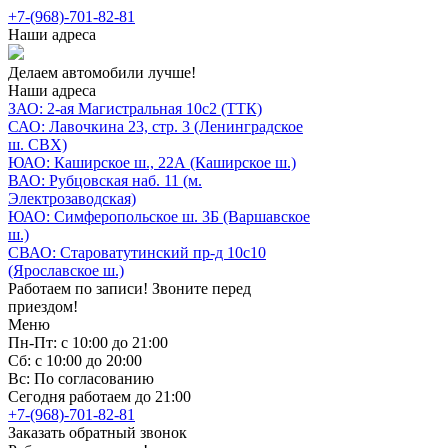
+7-(968)-701-82-81
Наши адреса
Делаем автомобили лучше!
Наши адреса
ЗАО: 2-ая Магистральная 10с2 (ТТК)
САО: Лавочкина 23, стр. 3 (Ленинградское
ш. СВХ)
ЮАО: Каширское ш., 22А (Каширское ш.)
ВАО: Рубцовская наб. 11 (м.
Электрозаводская)
ЮАО: Симферопольское ш. 3Б (Варшавское
ш.)
СВАО: Староватутинский пр-д 10с10
(Ярославское ш.)
Работаем по записи! Звоните перед
приездом!
Меню
Пн-Пт: с 10:00 до 21:00
Сб: с 10:00 до 20:00
Вс: По согласованию
Сегодня работаем до 21:00
+7-(968)-701-82-81
Заказать обратный звонок