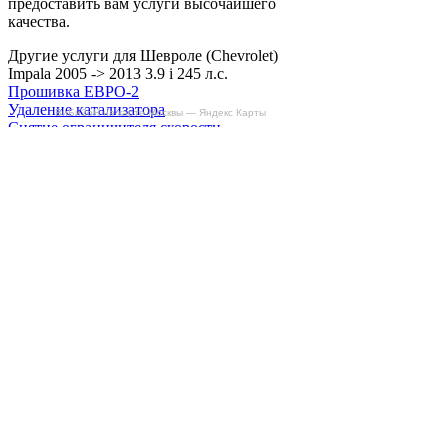
предоставить вам услуги высочайшего
качества.
Другие услуги для Шевроле (Chevrolet)
Impala 2005 -> 2013 3.9 i 245 л.с.
Прошивка ЕВРО-2
Удаление катализатора
БиБиЗоН на карте Москвы — Яндекс Карты
Снятие ограничителя скорости
Отключение продувки катализатора (SAP)
Отзывы
Делаем автомобили лучше!
Карта сайта
Конфиденциальность