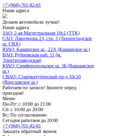
+7-(968)-701-82-81
Наши адреса
Делаем автомобили лучше!
Наши адреса
ЗАО: 2-ая Магистральная 10с2 (ТТК)
САО: Лавочкина 23, стр. 3 (Ленинградское
ш. СВХ)
ЮАО: Каширское ш., 22А (Каширское ш.)
ВАО: Рубцовская наб. 11 (м.
Электрозаводская)
ЮАО: Симферопольское ш. 3Б (Варшавское
ш.)
СВАО: Староватутинский пр-д 10с10
(Ярославское ш.)
Работаем по записи! Звоните перед
приездом!
Меню
Пн-Пт: с 10:00 до 21:00
Сб: с 10:00 до 20:00
Вс: По согласованию
Сегодня работаем до 20:00
+7-(968)-701-82-81
Заказать обратный звонок