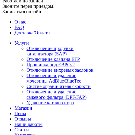
Работаем по записи!
Звоните перед приездом!
Записаться онлайн
О нас
FAQ
Доставка/Оплата
Услуги
Отключение продувки
катализатора (SAP)
Отключение клапана ЕГР
Прошивка под ЕВРО-2
Отключение вихревых заслонок
Отключение и удаление
мочевины AdBlue/BlueTec
Снятие ограничителя скорости
Отключение и удаление
сажевого фильтра (DPF/FAP)
Удаление катализатора
Магазин
Цены
Отзывы
Наши работы
Статьи