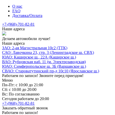
О нас
FAQ
Доставка/Оплата
+7-(968)-701-82-81
Наши адреса
Делаем автомобили лучше!
Наши адреса
ЗАО: 2-ая Магистральная 10с2 (ТТК)
САО: Лавочкина 23, стр. 3 (Ленинградское ш. СВХ)
ЮАО: Каширское ш., 22А (Каширское ш.)
ВАО: Рубцовская наб. 11 (м. Электрозаводская)
ЮАО: Симферопольское ш. 3Б (Варшавское ш.)
СВАО: Староватутинский пр-д 10с10 (Ярославское ш.)
Работаем по записи! Звоните перед приездом!
Меню
Пн-Пт: с 10:00 до 21:00
Сб: с 10:00 до 20:00
Вс: По согласованию
Сегодня работаем до 20:00
+7-(968)-701-82-81
Заказать обратный звонок
Работаем по записи!