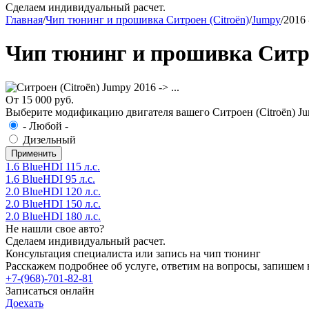
Сделаем индивидуальный расчет.
Главная
/
Чип тюнинг и прошивка Ситроен (Citroën)
/
Jumpy
/
2016 -
Чип тюнинг и прошивка Ситрое
От 15 000 руб.
Выберите модификацию двигателя вашего Ситроен (Citroën) Jump
- Любой -
Дизельный
1.6 BlueHDI 115 л.с.
1.6 BlueHDI 95 л.с.
2.0 BlueHDI 120 л.с.
2.0 BlueHDI 150 л.с.
2.0 BlueHDI 180 л.с.
Не нашли свое авто?
Сделаем индивидуальный расчет.
Консультация специалиста или запись на чип тюнинг
Расскажем подробнее об услуге, ответим на вопросы, запишем 
+7-(968)-701-82-81
Записаться онлайн
Доехать