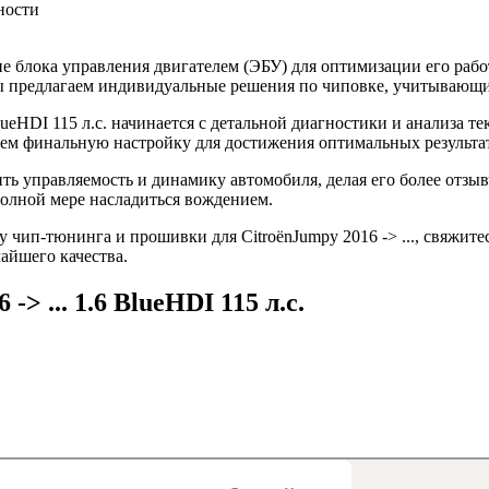
ности
 блока управления двигателем (ЭБУ) для оптимизации его рабо
 Мы предлагаем индивидуальные решения по чиповке, учитывающ
lueHDI 115 л.с. начинается с детальной диагностики и анализа 
ем финальную настройку для достижения оптимальных результа
шить управляемость и динамику автомобиля, делая его более отз
полной мере насладиться вождением.
чип-тюнинга и прошивки для CitroënJumpy 2016 -> ..., свяжите
айшего качества.
> ... 1.6 BlueHDI 115 л.с.