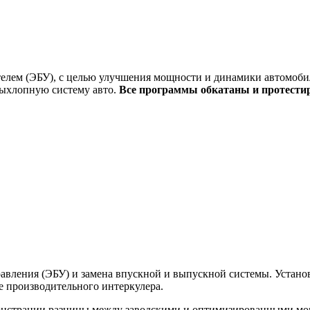
елем (ЭБУ), с целью улучшения мощности и динамики автомобил
выхлопную систему авто.
Все программы обкатаны и протести
вления (ЭБУ) и замена впускной и выпускной системы. Установк
ее производительного интеркулера.
монстрации разницы между заводскими и оптимизированными м