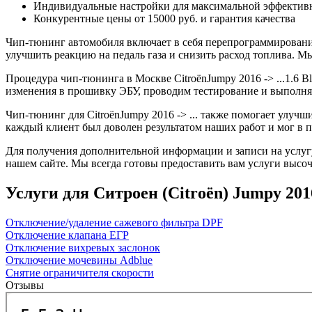
Индивидуальные настройки для максимальной эффектив
Конкурентные цены от 15000 руб. и гарантия качества
Чип-тюнинг автомобиля включает в себя перепрограммирование
улучшить реакцию на педаль газа и снизить расход топлива.
Процедура чип-тюнинга в Москве CitroënJumpy 2016 -> ...1.6 B
изменения в прошивку ЭБУ, проводим тестирование и выполня
Чип-тюнинг для CitroënJumpy 2016 -> ... также помогает улуч
каждый клиент был доволен результатом наших работ и мог в 
Для получения дополнительной информации и записи на услугу 
нашем сайте. Мы всегда готовы предоставить вам услуги высоч
Услуги для Ситроен (Citroën) Jumpy 2016 -
Отключение/удаление сажевого фильтра DPF
Отключение клапана ЕГР
Отключение вихревых заслонок
Отключение мочевины Adblue
Снятие ограничителя скорости
Отзывы