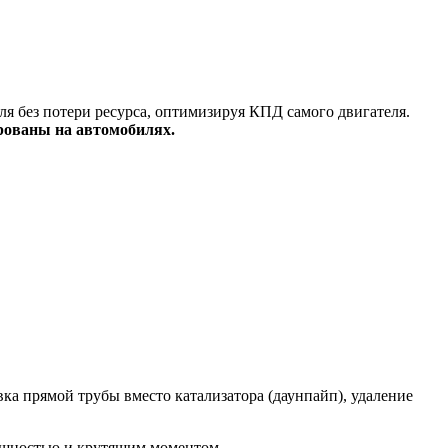
я без потери ресурса, оптимизируя КПД самого двигателя.
рованы на автомобилях.
а прямой трубы вместо катализатора (даунпайп), удаление
ощностью и крутящим моментом.