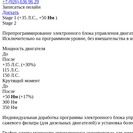
+7 (926) 636 96 29
Записаться онлайн
Доехать
Stage 1
(+35 Л.С., +50
Нм
)
Stage 2
Перепрограммирование электронного блока управления двигат
Исключительно на программном уровне, без вмешательства в 
Мощность двигателя
До
После
+
35
Л.С. (+
30
%)
115 Л.С.
150 Л.С.
Крутящий момент
До
После
+
50
Нм
(+
17
%)
300 Нм
350 Нм
Индивидуальная доработка программы электронного блока упра
сажевого фильтра (для дизельных двигателей) и установка бол
График замера мощности автоматически сгенерирован для де