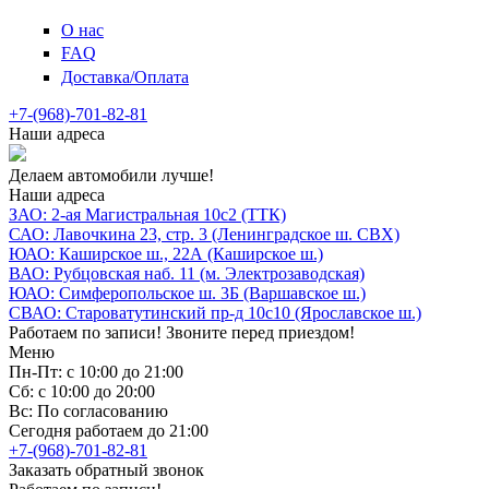
О нас
FAQ
Доставка/Оплата
+7-(968)-701-82-81
Наши адреса
Делаем автомобили лучше!
Наши адреса
ЗАО: 2-ая Магистральная 10с2 (ТТК)
САО: Лавочкина 23, стр. 3 (Ленинградское ш. СВХ)
ЮАО: Каширское ш., 22А (Каширское ш.)
ВАО: Рубцовская наб. 11 (м. Электрозаводская)
ЮАО: Симферопольское ш. 3Б (Варшавское ш.)
СВАО: Староватутинский пр-д 10с10 (Ярославское ш.)
Работаем по записи! Звоните перед приездом!
Меню
Пн-Пт: с 10:00 до 21:00
Сб: с 10:00 до 20:00
Вс: По согласованию
Сегодня работаем до 21:00
+7-(968)-701-82-81
Заказать обратный звонок