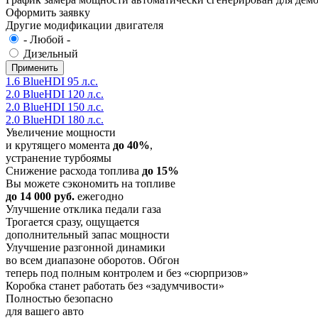
Оформить заявку
Другие модификации двигателя
- Любой -
Дизельный
1.6 BlueHDI 95 л.с.
2.0 BlueHDI 120 л.с.
2.0 BlueHDI 150 л.с.
2.0 BlueHDI 180 л.с.
Увеличение мощности
и крутящего момента
до 40%
,
устранение турбоямы
Снижение расхода топлива
до 15%
Вы можете сэкономить на топливе
до 14 000 руб.
ежегодно
Улучшение отклика педали газа
Трогается сразу, ощущается
дополнительный запас мощности
Улучшение разгонной динамики
во всем диапазоне оборотов. Обгон
теперь под полным контролем и без «сюрпризов»
Коробка станет работать без «задумчивости»
Полностью безопасно
для вашего авто