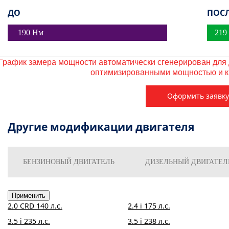
ДО
ПОС
190 Нм
219
График замера мощности автоматически сгенерирован для
оптимизированными мощностью и 
Оформить заявку
Другие модификации двигателя
БЕНЗИНОВЫЙ
ДИЗЕЛЬНЫЙ
2.0 CRD 140 л.с.
2.4 i 175 л.с.
3.5 i 235 л.с.
3.5 i 238 л.с.