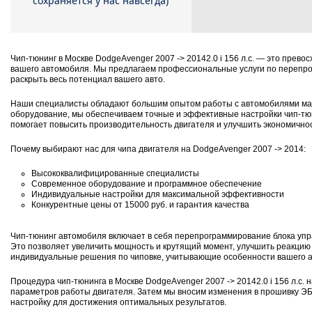
сохраняется у нас навсегда)
Чип-тюнинг в Москве DodgeAvenger 2007 -> 20142.0 i 156 л.с. — это прев
вашего автомобиля. Мы предлагаем профессиональные услуги по перепрош
раскрыть весь потенциал вашего авто.
Наши специалисты обладают большим опытом работы с автомобилями мар
оборудование, мы обеспечиваем точные и эффективные настройки чип-тюни
помогает повысить производительность двигателя и улучшить экономичнос
Почему выбирают нас для чипа двигателя на DodgeAvenger 2007 -> 2014:
Высококвалифицированные специалисты
Современное оборудование и программное обеспечение
Индивидуальные настройки для максимальной эффективности
Конкурентные цены от 15000 руб. и гарантия качества
Чип-тюнинг автомобиля включает в себя перепрограммирование блока упр
Это позволяет увеличить мощность и крутящий момент, улучшить реакцию 
индивидуальные решения по чиповке, учитывающие особенности вашего 
Процедура чип-тюнинга в Москве DodgeAvenger 2007 -> 20142.0 i 156 л.с. 
параметров работы двигателя. Затем мы вносим изменения в прошивку Э
настройку для достижения оптимальных результатов.