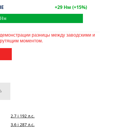
ЛЕ
+
29
Нм
(+
15
%)
 Нм
 демонстрации разницы между заводскими и
крутящим моментом.
2.7 i 192 л.с.
3.6 i 287 л.с.