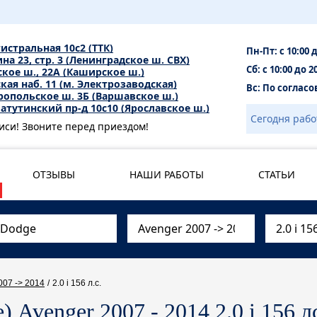
гистральная 10с2 (ТТК)
Пн-Пт: с 10:00 
на 23, стр. 3 (Ленинградское ш. СВХ)
Сб: с 10:00 до 2
ое ш., 22А (Каширское ш.)
кая наб. 11 (м. Электрозаводская)
Вс: По соглас
опольское ш. 3Б (Варшавское ш.)
атутинский пр-д 10с10 (Ярославское ш.)
Сегодня рабо
иси! Звоните перед приездом!
ОТЗЫВЫ
НАШИ РАБОТЫ
СТАТЬИ
007 -> 2014
/
2.0 i 156 л.с.
Avenger 2007 - 2014 2.0 i 156 л