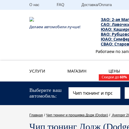
О нас
FAQ
Доставка/Оплата
ЗАО: 2-ая Ма
САО: Лавочки
Делаем автомобили лучше!
ЮАО: Каширск
ВАО: Рубцовс
ЮАО: Симфер
СВАО: Старов
Работаем по зап
УСЛУГИ
МАГАЗИН
ЦЕНЫ
Скидки до
60%
Выберите ваш
автомобиль
Главная
/
Чип тюнинг и прошивка Додж (Dodge)
/
Avenger 2
Чип тюнинг Додж (Dodge) 