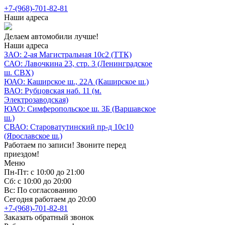
+7-(968)-701-82-81
Наши адреса
Делаем автомобили лучше!
Наши адреса
ЗАО: 2-ая Магистральная 10с2 (ТТК)
САО: Лавочкина 23, стр. 3 (Ленинградское
ш. СВХ)
ЮАО: Каширское ш., 22А (Каширское ш.)
ВАО: Рубцовская наб. 11 (м.
Электрозаводская)
ЮАО: Симферопольское ш. 3Б (Варшавское
ш.)
СВАО: Староватутинский пр-д 10с10
(Ярославское ш.)
Работаем по записи! Звоните перед
приездом!
Меню
Пн-Пт: с 10:00 до 21:00
Сб: с 10:00 до 20:00
Вс: По согласованию
Сегодня работаем до 20:00
+7-(968)-701-82-81
Заказать обратный звонок