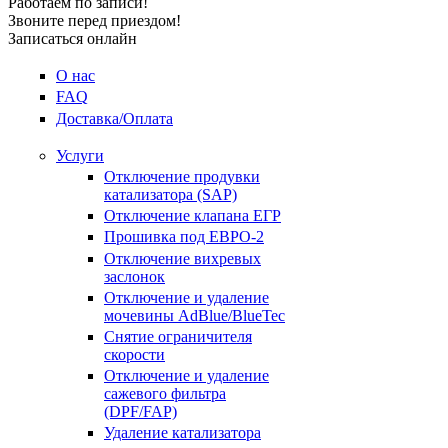
Работаем по записи!
Звоните перед приездом!
Записаться онлайн
О нас
FAQ
Доставка/Оплата
Услуги
Отключение продувки
катализатора (SAP)
Отключение клапана ЕГР
Прошивка под ЕВРО-2
Отключение вихревых
заслонок
Отключение и удаление
мочевины AdBlue/BlueTec
Снятие ограничителя
скорости
Отключение и удаление
сажевого фильтра
(DPF/FAP)
Удаление катализатора