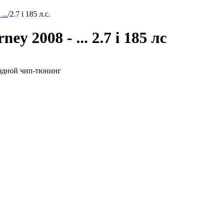
...
/
2.7 i 185 л.с.
y 2008 - ... 2.7 i 185 лс
ыездной чип-тюнинг