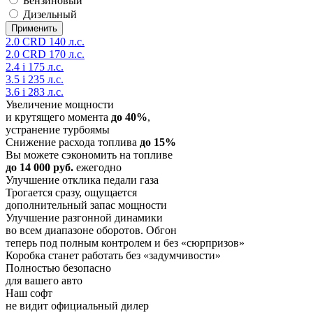
Бензиновый
Дизельный
2.0 CRD 140 л.с.
2.0 CRD 170 л.с.
2.4 i 175 л.с.
3.5 i 235 л.с.
3.6 i 283 л.с.
Увеличение мощности
и крутящего момента
до 40%
,
устранение турбоямы
Снижение расхода топлива
до 15%
Вы можете сэкономить на топливе
до 14 000 руб.
ежегодно
Улучшение отклика педали газа
Трогается сразу, ощущается
дополнительный запас мощности
Улучшение разгонной динамики
во всем диапазоне оборотов. Обгон
теперь под полным контролем и без «сюрпризов»
Коробка станет работать без «задумчивости»
Полностью безопасно
для вашего авто
Наш софт
не видит официальный дилер