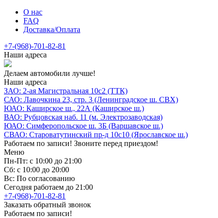
О нас
FAQ
Доставка/Оплата
+7-(968)-701-82-81
Наши адреса
Делаем автомобили лучше!
Наши адреса
ЗАО: 2-ая Магистральная 10с2 (ТТК)
САО: Лавочкина 23, стр. 3 (Ленинградское ш. СВХ)
ЮАО: Каширское ш., 22А (Каширское ш.)
ВАО: Рубцовская наб. 11 (м. Электрозаводская)
ЮАО: Симферопольское ш. 3Б (Варшавское ш.)
СВАО: Староватутинский пр-д 10с10 (Ярославское ш.)
Работаем по записи! Звоните перед приездом!
Меню
Пн-Пт: с 10:00 до 21:00
Сб: с 10:00 до 20:00
Вс: По согласованию
Сегодня работаем до 21:00
+7-(968)-701-82-81
Заказать обратный звонок
Работаем по записи!