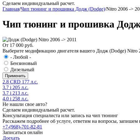
Сделаем индивидуальный расчет.
Главная
/
Чип тюнинг и прошивка Додж (Dodge)
/
Nitro 2006 -> 2
Чип тюнинг и прошивка Додж (
От 17 000 руб.
Выберите модификацию двигателя вашего Додж (Dodge) Nitro 2
- Любой -
Бензиновый
Дизельный
2.8 CRD 177 л.с.
3.7 i 205 л.с.
3.7 i 213 л.с.
4.0 i 258 л.с.
Не нашли свое авто?
Сделаем индивидуальный расчет.
Консультация специалиста или запись на чип тюнинг
Расскажем подробнее об услуге, ответим на вопросы, запишем 
+7-(968)-701-82-81
Записаться онлайн
Доехать