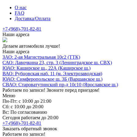
О нас
FAQ
Доставка/Оплата
+7-(968)-701-82-81
Наши адреса
Делаем автомобили лучше!
Наши адреса
ЗАО: 2-ая Магистральная 10с2 (ТТК)
САО: Лавочкина 23, стр. 3 (Ленинградское ш. СВХ)
ЮАО: Каширское ш., 22А (Каширское ш.)
ВАО: Рубцовская наб. 11 (м. Электрозаводская)
ЮАО: Симферопольское ш. 3Б (Варшавское ш.)
СВАО: Староватутинский пр-д 10с10 (Ярославское ш.)
Работаем по записи! Звоните перед приездом!
Меню
Пн-Пт: с 10:00 до 21:00
Сб: с 10:00 до 20:00
Вс: По согласованию
Сегодня работаем до 20:00
+7-(968)-701-82-81
Заказать обратный звонок
Работаем по записи!