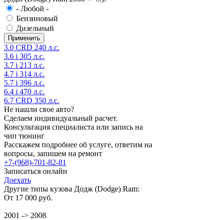
- Любой -
Бензиновый
Дизельный
3.0 CRD 240 л.с.
3.6 i 305 л.с.
3.7 i 213 л.с.
4.7 i 314 л.с.
5.7 i 396 л.с.
6.4 i 470 л.с.
6.7 CRD 350 л.с.
Не нашли свое авто?
Сделаем индивидуальный расчет.
Консультация специалиста или запись на
чип тюнинг
Расскажем подробнее об услуге, ответим на
вопросы, запишем на ремонт
+7-(968)-701-82-81
Записаться онлайн
Доехать
Другие типы кузова Додж (Dodge) Ram:
От 17 000 руб.
2001 -> 2008