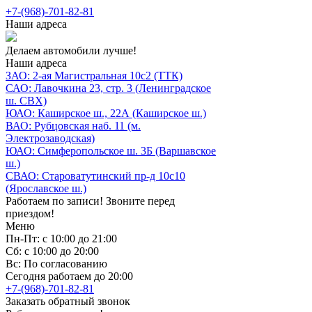
+7-(968)-701-82-81
Наши адреса
Делаем автомобили лучше!
Наши адреса
ЗАО: 2-ая Магистральная 10с2 (ТТК)
САО: Лавочкина 23, стр. 3 (Ленинградское
ш. СВХ)
ЮАО: Каширское ш., 22А (Каширское ш.)
ВАО: Рубцовская наб. 11 (м.
Электрозаводская)
ЮАО: Симферопольское ш. 3Б (Варшавское
ш.)
СВАО: Староватутинский пр-д 10с10
(Ярославское ш.)
Работаем по записи! Звоните перед
приездом!
Меню
Пн-Пт: с 10:00 до 21:00
Сб: с 10:00 до 20:00
Вс: По согласованию
Сегодня работаем до 20:00
+7-(968)-701-82-81
Заказать обратный звонок