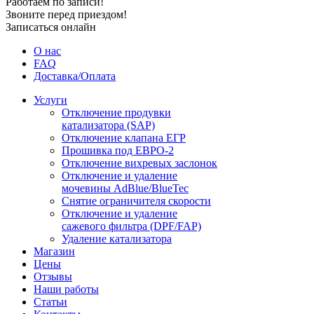
Работаем по записи!
Звоните перед приездом!
Записаться онлайн
О нас
FAQ
Доставка/Оплата
Услуги
Отключение продувки
катализатора (SAP)
Отключение клапана ЕГР
Прошивка под ЕВРО-2
Отключение вихревых заслонок
Отключение и удаление
мочевины AdBlue/BlueTec
Снятие ограничителя скорости
Отключение и удаление
сажевого фильтра (DPF/FAP)
Удаление катализатора
Магазин
Цены
Отзывы
Наши работы
Статьи