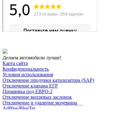
Делаем автомобили лучше!
Карта сайта
Конфиденциальность
Условия использования
Отключение продувки катализатора (SAP)
Отключение клапана ЕГР
Прошивка под ЕВРО-2
Отключение вихревых заслонок
Отключение и удаление мочевины
БиБиЗоН на карте Москвы — Яндекс Карты
AdBlue/BlueTec
Снятие ограничителя скорости
Отключение и удаление сажевого фильтра
(DPF/FAP)
Удаление катализатора
Пн-Пт: с 10:00 до 22:00