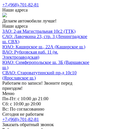
+7-(968)-701-82-81
Наши адреса
Делаем автомобили лучше!
Наши адреса
ЗАО: 2-ая Магистральная 10с2 (ТТК)
САО: Лавочкина 23, стр. 3 (Ленинградское
ш. СВХ)
ЮАО: Каширское ш., 22А (Каширское ш.)
ВАО: Рубцовская наб. 11 (м.
Электрозаводская)
ЮАО: Симферопольское ш. 3Б (Варшавское
ш.)
СВАО: Староватутинский пр-д 10с10
(Ярославское ш.)
Работаем по записи! Звоните перед
приездом!
Меню
Пн-Пт: с 10:00 до 21:00
Сб: с 10:00 до 20:00
Вс: По согласованию
Сегодня не работаем
+7-(968)-701-82-81
Заказать обратный звонок