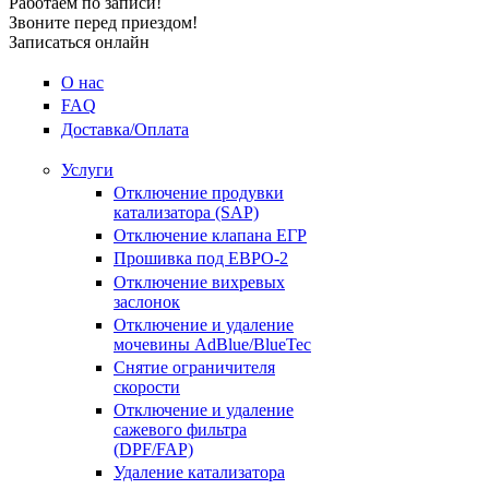
Работаем по записи!
Звоните перед приездом!
Записаться онлайн
О нас
FAQ
Доставка/Оплата
Услуги
Отключение продувки
катализатора (SAP)
Отключение клапана ЕГР
Прошивка под ЕВРО-2
Отключение вихревых
заслонок
Отключение и удаление
мочевины AdBlue/BlueTec
Снятие ограничителя
скорости
Отключение и удаление
сажевого фильтра
(DPF/FAP)
Удаление катализатора