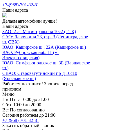
+7-(968)-701-82-81
Наши адреса
Делаем автомобили лучше!
Наши адреса
ЗАО: 2-ая Магистральная 10с2 (ТТК)
САО: Лавочкина 23, стр. 3 (Ленинградское
ш. СВХ)
ЮАО: Каширское ш., 22А (Каширское ш.)
ВАО: Рубцовская наб. 11 (м.
Электрозаводская)
ЮАО: Симферопольское ш. 3Б (Варшавское
ш.)
СВАО: Староватутинский пр-д 10с10
(Ярославское ш.)
Работаем по записи! Звоните перед
приездом!
Меню
Пн-Пт: с 10:00 до 21:00
Сб: с 10:00 до 20:00
Вс: По согласованию
Сегодня работаем до 21:00
+7-(968)-701-82-81
Заказать обратный звонок