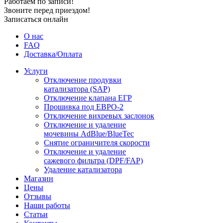
Работаем по записи!
Звоните перед приездом!
Записаться онлайн
О нас
FAQ
Доставка/Оплата
Услуги
Отключение продувки
катализатора (SAP)
Отключение клапана ЕГР
Прошивка под ЕВРО-2
Отключение вихревых заслонок
Отключение и удаление
мочевины AdBlue/BlueTec
Снятие ограничителя скорости
Отключение и удаление
сажевого фильтра (DPF/FAP)
Удаление катализатора
Магазин
Цены
Отзывы
Наши работы
Статьи