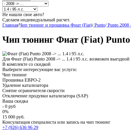
Не нашли свое авто?
Сделаем индивидуальный расчет.
Главная
/
Чип тюнинг и прошивка Фиат (Fiat)
/
Punto
/
Punto 2008 -
Чип тюнинг Фиат (Fiat) Punto 20
Для Фиат (Fiat) Punto 2008 -> ... 1.4 i 95 л.с. возможен выездн
В комплекте со скидкой
Выберите интересующие вас услуги:
Чип тюнинг
Прошивка ЕВРО-2
Удаление катализатора
Снятие ограничителя скорости
Отключение продувки катализатора (SAP)
Ваша скидка
-
0
руб
0
%
15 000 руб.
Консультация специалиста или запись на чип тюнинг
+7 (926) 636 96 29