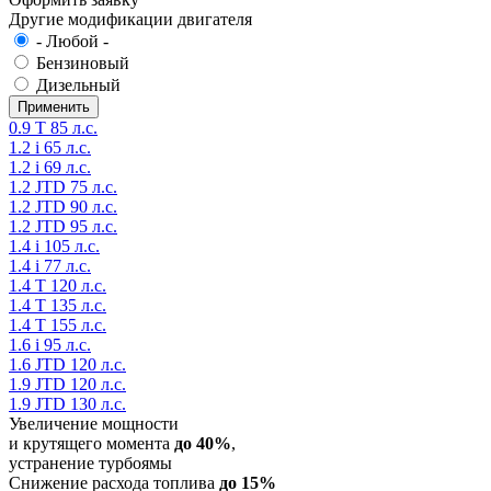
Другие модификации двигателя
- Любой -
Бензиновый
Дизельный
0.9 T 85 л.с.
1.2 i 65 л.с.
1.2 i 69 л.с.
1.2 JTD 75 л.с.
1.2 JTD 90 л.с.
1.2 JTD 95 л.с.
1.4 i 105 л.с.
1.4 i 77 л.с.
1.4 T 120 л.с.
1.4 T 135 л.с.
1.4 T 155 л.с.
1.6 i 95 л.с.
1.6 JTD 120 л.с.
1.9 JTD 120 л.с.
1.9 JTD 130 л.с.
Увеличение мощности
и крутящего момента
до 40%
,
устранение турбоямы
Снижение расхода топлива
до 15%