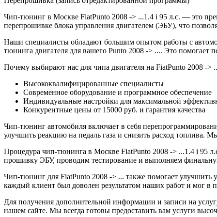
Перепрошивка (запись отредактированной программы)
Чип-тюнинг в Москве FiatPunto 2008 -> ...1.4 i 95 л.с. — эт
перепрошивке блока управления двигателем (ЭБУ), что позволя
Наши специалисты обладают большим опытом работы с автомоб
тюнинга двигателя для вашего Punto 2008 -> .... Это помогает
Почему выбирают нас для чипа двигателя на FiatPunto 2008 -> ..
Высококвалифицированные специалисты
Современное оборудование и программное обеспечение
Индивидуальные настройки для максимальной эффектив
Конкурентные цены от 15000 руб. и гарантия качества
Чип-тюнинг автомобиля включает в себя перепрограммирование
улучшить реакцию на педаль газа и снизить расход топлива.
Процедура чип-тюнинга в Москве FiatPunto 2008 -> ...1.4 i 95 
прошивку ЭБУ, проводим тестирование и выполняем финальную
Чип-тюнинг для FiatPunto 2008 -> ... также помогает улучшит
каждый клиент был доволен результатом наших работ и мог в 
Для получения дополнительной информации и записи на услугу 
нашем сайте. Мы всегда готовы предоставить вам услуги высоч