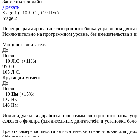
Записаться онлайн
Доехать
Stage 1
(+10 Л.С., +19
Нм
)
Stage 2
Перепрограммирование электронного блока управления двигат
Исключительно на программном уровне, без вмешательства в 
Мощность двигателя
До
После
+
10
Л.С. (+
11
%)
95 Л.С.
105 Л.С.
Крутящий момент
До
После
+
19
Нм
(+
15
%)
127 Нм
146 Нм
Индивидуальная доработка программы электронного блока упра
сажевого фильтра (для дизельных двигателей) и установка бол
График замера мощности автоматически сгенерирован для де
Оформить заявку