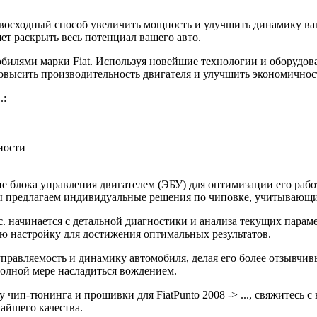
о превосходный способ увеличить мощность и улучшить динамику
ет раскрыть весь потенциал вашего авто.
илями марки Fiat. Используя новейшие технологии и оборудов
 повысить производительность двигателя и улучшить экономичнос
.:
ности
 блока управления двигателем (ЭБУ) для оптимизации его рабо
 Мы предлагаем индивидуальные решения по чиповке, учитывающ
л.с. начинается с детальной диагностики и анализа текущих пара
 настройку для достижения оптимальных результатов.
ь управляемость и динамику автомобиля, делая его более отзывч
полной мере насладиться вождением.
чип-тюнинга и прошивки для FiatPunto 2008 -> ..., свяжитесь с
айшего качества.