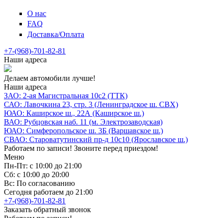
О нас
FAQ
Доставка/Оплата
+7-(968)-701-82-81
Наши адреса
Делаем автомобили лучше!
Наши адреса
ЗАО: 2-ая Магистральная 10с2 (ТТК)
САО: Лавочкина 23, стр. 3 (Ленинградское ш. СВХ)
ЮАО: Каширское ш., 22А (Каширское ш.)
ВАО: Рубцовская наб. 11 (м. Электрозаводская)
ЮАО: Симферопольское ш. 3Б (Варшавское ш.)
СВАО: Староватутинский пр-д 10с10 (Ярославское ш.)
Работаем по записи! Звоните перед приездом!
Меню
Пн-Пт: с 10:00 до 21:00
Сб: с 10:00 до 20:00
Вс: По согласованию
Сегодня работаем до 21:00
+7-(968)-701-82-81
Заказать обратный звонок