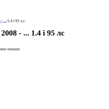
> ...
/
1.4 i 95 л.с.
08 - ... 1.4 i 95 лс
ой чип-тюнинг