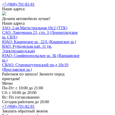
+7-(968)-701-82-81
Наши адреса
Делаем автомобили лучше!
Наши адреса
ЗАО: 2-ая Магистральная 10с2 (ТТК)
САО: Лавочкина 23, стр. 3 (Ленинградское
ш. СВХ)
ЮАО: Каширское ш., 22А (Каширское ш.)
ВАО: Рубцовская наб. 11 (м.
Электрозаводская)
ЮАО: Симферопольское ш. 3Б (Варшавское
ш.)
СВАО: Староватутинский пр-д 10с10
(Ярославское ш.)
Работаем по записи! Звоните перед
приездом!
Меню
Пн-Пт: с 10:00 до 21:00
Сб: с 10:00 до 20:00
Вс: По согласованию
Сегодня работаем до 20:00
+7-(968)-701-82-81
Заказать обратный звонок