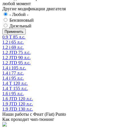
любой момент
Другие модификации двигателя
- Любой -
Бензиновый
Дизельный
0.9 T 85 л.с.
1.2 i 65 л.с.
1.2 i 69 л.с.
1.2 JTD 75 л.с.
1.2 JTD 90 л.с.
1.2 JTD 95 л.с.
1.4 i 105 л.с.
1.4 i 77 л.с.
1.4 i 95 л.с.
1.4 T 120 л.с.
1.4 T 155 л.с.
1.6 i 95 л.с.
1.6 JTD 120 л.с.
1.9 JTD 120 л.с.
1.9 JTD 130 л.с.
Наши работы с Фиат (Fiat) Punto
Как проходит чип-тюнинг