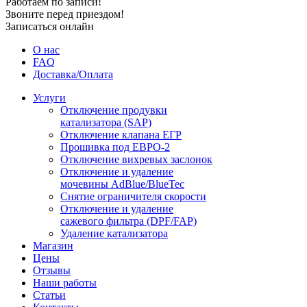
Работаем по записи!
Звоните перед приездом!
Записаться онлайн
О нас
FAQ
Доставка/Оплата
Услуги
Отключение продувки
катализатора (SAP)
Отключение клапана ЕГР
Прошивка под ЕВРО-2
Отключение вихревых заслонок
Отключение и удаление
мочевины AdBlue/BlueTec
Снятие ограничителя скорости
Отключение и удаление
сажевого фильтра (DPF/FAP)
Удаление катализатора
Магазин
Цены
Отзывы
Наши работы
Статьи