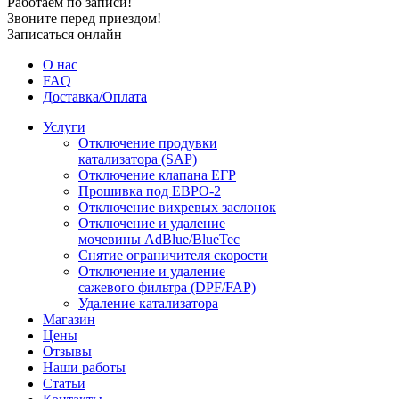
Работаем по записи!
Звоните перед приездом!
Записаться онлайн
О нас
FAQ
Доставка/Оплата
Услуги
Отключение продувки
катализатора (SAP)
Отключение клапана ЕГР
Прошивка под ЕВРО-2
Отключение вихревых заслонок
Отключение и удаление
мочевины AdBlue/BlueTec
Снятие ограничителя скорости
Отключение и удаление
сажевого фильтра (DPF/FAP)
Удаление катализатора
Магазин
Цены
Отзывы
Наши работы
Статьи