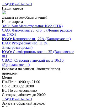
+7-(968)-701-82-81
Наши адреса
Делаем автомобили лучше!
Наши адреса
ЗАО: 2-ая Магистральная 10с2 (ТТК)
САО: Лавочкина 23, стр. 3 (Ленинградское
ш. СВХ)
ЮАО: Каширское ш., 22А (Каширское ш.)
ВАО: Рубцовская наб. 11 (м.
Электрозаводская)
ЮАО: Симферопольское ш. 3Б (Варшавское
ш.)
СВАО: Староватутинский пр-д 10с10
(Ярославское ш.)
Работаем по записи! Звоните перед
приездом!
Меню
Пн-Пт: с 10:00 до 21:00
Сб: с 10:00 до 20:00
Вс: По согласованию
Сегодня работаем до 20:00
+7-(968)-701-82-81
Заказать обратный звонок