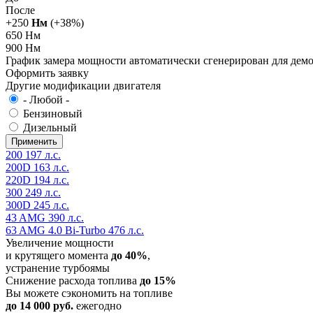
После
+
250
Нм
(+
38
%)
650 Нм
900 Нм
График замера мощности автоматически сгенерирован для де
Оформить заявку
Другие модификации двигателя
- Любой -
Бензиновый
Дизельный
200 197 л.с.
200D 163 л.с.
220D 194 л.с.
300 249 л.с.
300D 245 л.с.
43 AMG 390 л.с.
63 AMG 4.0 Bi-Turbo 476 л.с.
Увеличение мощности
и крутящего момента
до 40%
,
устранение турбоямы
Снижение расхода топлива
до 15%
Вы можете сэкономить на топливе
до 14 000 руб.
ежегодно