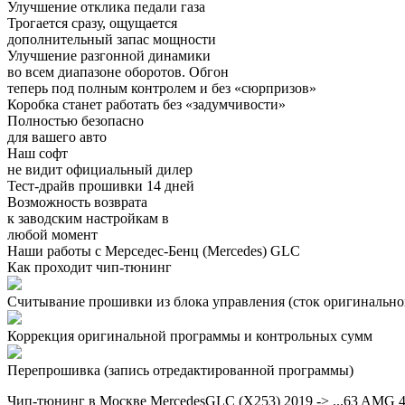
Улучшение отклика педали газа
Трогается сразу, ощущается
дополнительный запас мощности
Улучшение разгонной динамики
во всем диапазоне оборотов. Обгон
теперь под полным контролем и без «сюрпризов»
Коробка станет работать без «задумчивости»
Полностью безопасно
для вашего авто
Наш софт
не видит официальный дилер
Тест-драйв прошивки 14 дней
Возможность возврата
к заводским настройкам в
любой момент
Наши работы с Мерседес-Бенц (Mercedes) GLC
Как проходит чип-тюнинг
Считывание прошивки из блока управления (сток оригинальной
Коррекция оригинальной программы и контрольных сумм
Перепрошивка (запись отредактированной программы)
Чип-тюнинг в Москве MercedesGLC (X253) 2019 -> ...63 AMG 4