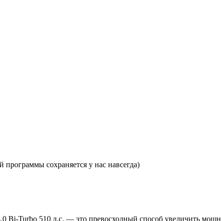
 программы сохраняется у нас навсегда)
.0 Bi-Turbo 510 л.с. — это превосходный способ увеличить мощ