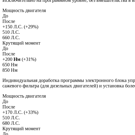
Исключительно на программном уровне, без вмешательства в 
Мощность двигателя
До
После
+
150
Л.С. (+
29
%)
510 Л.С.
660 Л.С.
Крутящий момент
До
После
+
200
Нм
(+
31
%)
650 Нм
850 Нм
Индивидуальная доработка программы электронного блока упра
сажевого фильтра (для дизельных двигателей) и установка бол
Мощность двигателя
До
После
+
170
Л.С. (+
33
%)
510 Л.С.
680 Л.С.
Крутящий момент
До