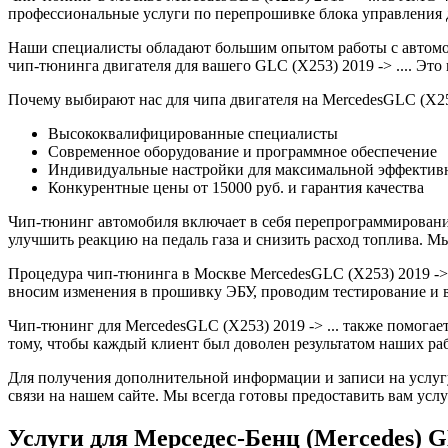
профессиональные услуги по перепрошивке блока управления дв
Наши специалисты обладают большим опытом работы с автомо
чип-тюнинга двигателя для вашего GLC (X253) 2019 -> .... Эт
Почему выбирают нас для чипа двигателя на MercedesGLC (X253)
Высококвалифицированные специалисты
Современное оборудование и программное обеспечение
Индивидуальные настройки для максимальной эффектив
Конкурентные цены от 15000 руб. и гарантия качества
Чип-тюнинг автомобиля включает в себя перепрограммирование
улучшить реакцию на педаль газа и снизить расход топлива.
Процедура чип-тюнинга в Москве MercedesGLC (X253) 2019 -> .
вносим изменения в прошивку ЭБУ, проводим тестирование и 
Чип-тюнинг для MercedesGLC (X253) 2019 -> ... также помога
тому, чтобы каждый клиент был доволен результатом наших раб
Для получения дополнительной информации и записи на услугу
связи на нашем сайте. Мы всегда готовы предоставить вам усл
Услуги для Мерседес-Бенц (Mercedes) GLC