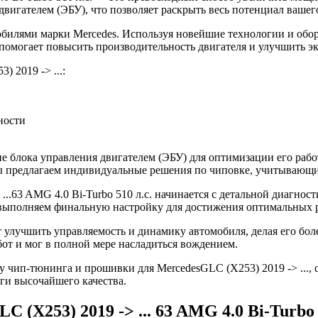
игателем (ЭБУ), что позволяет раскрыть весь потенциал вашего
билями марки Mercedes. Используя новейшие технологии и обо
о помогает повысить производительность двигателя и улучшить э
 2019 -> ...:
ности
 блока управления двигателем (ЭБУ) для оптимизации его рабо
 Мы предлагаем индивидуальные решения по чиповке, учитывающ
..63 AMG 4.0 Bi-Turbo 510 л.с. начинается с детальной диагнос
выполняем финальную настройку для достижения оптимальных р
ет улучшить управляемость и динамику автомобиля, делая его б
от и мог в полной мере насладиться вождением.
 чип-тюнинга и прошивки для MercedesGLC (X253) 2019 -> ..., 
уги высочайшего качества.
 (X253) 2019 -> ... 63 AMG 4.0 Bi-Turbo 