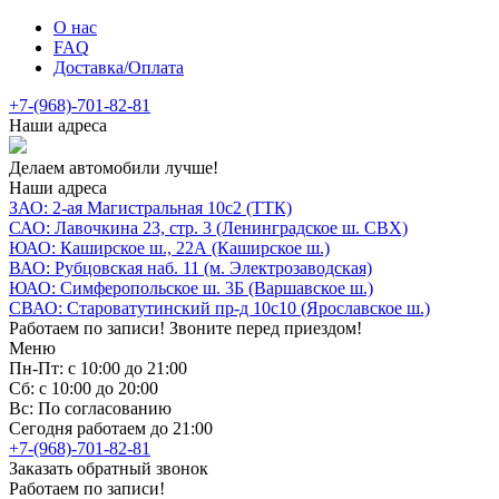
О нас
FAQ
Доставка/Оплата
+7-(968)-701-82-81
Наши адреса
Делаем автомобили лучше!
Наши адреса
ЗАО: 2-ая Магистральная 10с2 (ТТК)
САО: Лавочкина 23, стр. 3 (Ленинградское ш. СВХ)
ЮАО: Каширское ш., 22А (Каширское ш.)
ВАО: Рубцовская наб. 11 (м. Электрозаводская)
ЮАО: Симферопольское ш. 3Б (Варшавское ш.)
СВАО: Староватутинский пр-д 10с10 (Ярославское ш.)
Работаем по записи! Звоните перед приездом!
Меню
Пн-Пт: с 10:00 до 21:00
Сб: с 10:00 до 20:00
Вс: По согласованию
Сегодня работаем до 21:00
+7-(968)-701-82-81
Заказать обратный звонок
Работаем по записи!