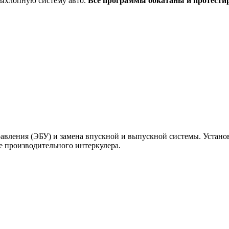
выхлопную систему авто.
Все программы обкатаны и протести
вления (ЭБУ) и замена впускной и выпускной системы. Установк
ее производительного интеркулера.