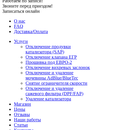
Работаем по записи!
Звоните перед приездом!
Записаться онлайн
О нас
FAQ
Доставка/Оплата
Услуги
Отключение продувки
катализатора (SAP)
Отключение клапана ЕГР
Прошивка под ЕВРО-2
Отключение вихревых заслонок
Отключение и удаление
мочевины AdBlue/BlueTec
Снятие ограничителя скорости
Отключение и удаление
сажевого фильтра (DPF/FAP)
Удаление катализатора
Магазин
Цены
Отзывы
Наши работы
Статьи