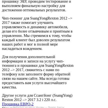
прошивку ЭБУ, проводим тестирование и
выполняем финальную настройку для
достижения оптимальных результатов.
Чип-тюнинг для SsangYongRexton 2012 –>
2017 также помогает улучшить
управляемость и динамику автомобиля,
делая его более отзывчивым и приятным в
управлении. Мы стремимся к тому, чтобы
каждый клиент был доволен результатом
наших работ и мог в полной мере
насладиться вождением.
Для получения дополнительной
информации и записи на услугу чип-
тюнинга и прошивки для SsangYongRexton
2012 –> 2017, свяжитесь с нами по
телефону или заполните форму обратной
связи на нашем сайте. Мы всегда готовы
предоставить вам услуги высочайшего
качества.
Другие услуги для Ссангйонг (SsangYong)
Rexton 2012 –> 2017 3.2 i 220 л.с.
Прошивка ЕВРО-2
БиБиЗоН на карте Москвы — Яндекс Карты