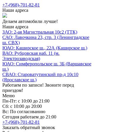
+7-(968)-701-82-81
Наши адреса
Делаем автомобили лучше!
Наши адреса
ЗАО: 2-ая Магистральная 10с2 (ТТК)
САО: Лавочкина 23, стр. 3 (Ленинградское
ш. СВХ)
ЮАО: Каширское ш., 22А (Каширское ш.)
ВАО: Рубцовская наб. 11 (м.
Электрозаводская)
ЮАО: Симферопольское ш. 3Б (Варшавское
ш.)
СВАО: Староватутинский пр-д 10с10
(Ярославское ш.)
Работаем по записи! Звоните перед
приездом!
Меню
Пн-Пт: с 10:00 до 21:00
Сб: с 10:00 до 20:00
Вс: По согласованию
Сегодня работаем до 21:00
+7-(968)-701-82-81
Заказать обратный звонок