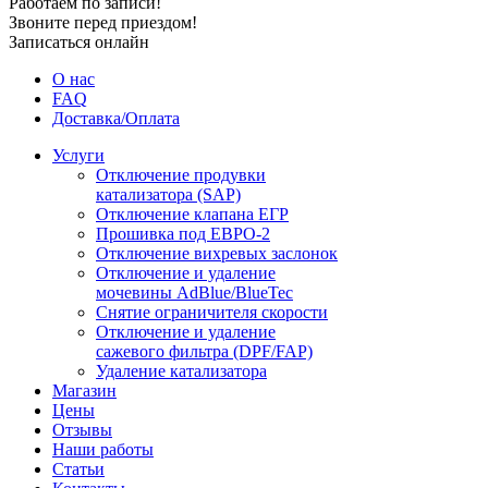
Работаем по записи!
Звоните перед приездом!
Записаться онлайн
О нас
FAQ
Доставка/Оплата
Услуги
Отключение продувки
катализатора (SAP)
Отключение клапана ЕГР
Прошивка под ЕВРО-2
Отключение вихревых заслонок
Отключение и удаление
мочевины AdBlue/BlueTec
Снятие ограничителя скорости
Отключение и удаление
сажевого фильтра (DPF/FAP)
Удаление катализатора
Магазин
Цены
Отзывы
Наши работы
Статьи