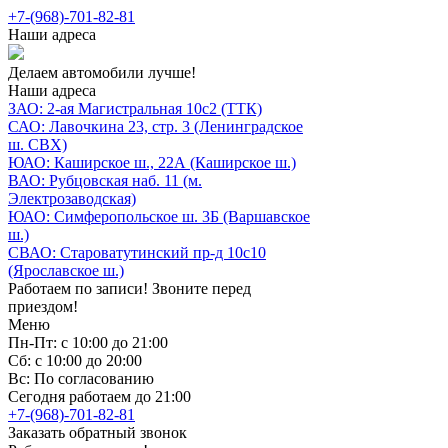
+7-(968)-701-82-81
Наши адреса
Делаем автомобили лучше!
Наши адреса
ЗАО: 2-ая Магистральная 10с2 (ТТК)
САО: Лавочкина 23, стр. 3 (Ленинградское
ш. СВХ)
ЮАО: Каширское ш., 22А (Каширское ш.)
ВАО: Рубцовская наб. 11 (м.
Электрозаводская)
ЮАО: Симферопольское ш. 3Б (Варшавское
ш.)
СВАО: Староватутинский пр-д 10с10
(Ярославское ш.)
Работаем по записи! Звоните перед
приездом!
Меню
Пн-Пт: с 10:00 до 21:00
Сб: с 10:00 до 20:00
Вс: По согласованию
Сегодня работаем до 21:00
+7-(968)-701-82-81
Заказать обратный звонок