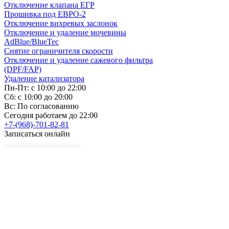
Отключение клапана ЕГР
Прошивка под ЕВРО-2
Отключение вихревых заслонок
Отключение и удаление мочевины
AdBlue/BlueTec
Снятие ограничителя скорости
Отключение и удаление сажевого фильтра
(DPF/FAP)
Удаление катализатора
Пн-Пт: с 10:00 до 22:00
Сб: с 10:00 до 20:00
Вс: По согласованию
Сегодня работаем до 22:00
+7-(968)-701-82-81
Записаться онлайн
Copyright © 2008-2026, ООО “БиБиЗон”.
Все права защищены.
Все товарные знаки, перечисленные на
сайте, являются собственностью их
владельцев
и размещены в информационных целях.