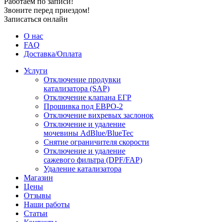
Работаем по записи!
Звоните перед приездом!
Записаться онлайн
О нас
FAQ
Доставка/Оплата
Услуги
Отключение продувки
катализатора (SAP)
Отключение клапана ЕГР
Прошивка под ЕВРО-2
Отключение вихревых заслонок
Отключение и удаление
мочевины AdBlue/BlueTec
Снятие ограничителя скорости
Отключение и удаление
сажевого фильтра (DPF/FAP)
Удаление катализатора
Магазин
Цены
Отзывы
Наши работы
Статьи