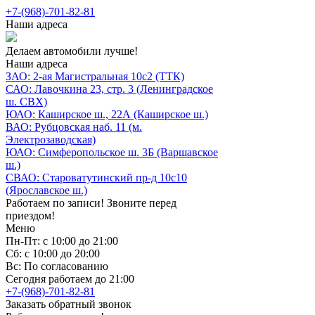
+7-(968)-701-82-81
Наши адреса
Делаем автомобили лучше!
Наши адреса
ЗАО: 2-ая Магистральная 10с2 (ТТК)
САО: Лавочкина 23, стр. 3 (Ленинградское
ш. СВХ)
ЮАО: Каширское ш., 22А (Каширское ш.)
ВАО: Рубцовская наб. 11 (м.
Электрозаводская)
ЮАО: Симферопольское ш. 3Б (Варшавское
ш.)
СВАО: Староватутинский пр-д 10с10
(Ярославское ш.)
Работаем по записи! Звоните перед
приездом!
Меню
Пн-Пт: с 10:00 до 21:00
Сб: с 10:00 до 20:00
Вс: По согласованию
Сегодня работаем до 21:00
+7-(968)-701-82-81
Заказать обратный звонок