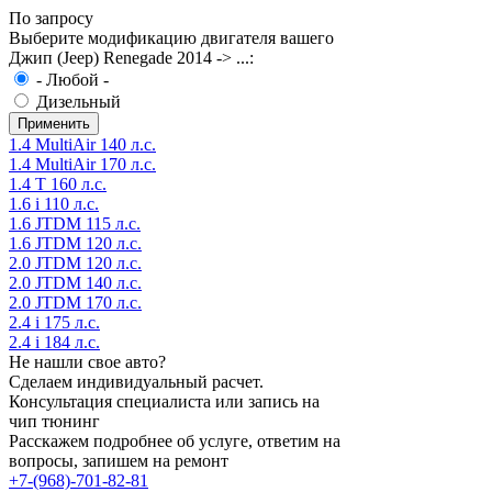
По запросу
Выберите модификацию двигателя вашего
Джип (Jeep) Renegade 2014 -> ...:
- Любой -
Дизельный
1.4 MultiAir 140 л.с.
1.4 MultiAir 170 л.с.
1.4 T 160 л.с.
1.6 i 110 л.с.
1.6 JTDM 115 л.с.
1.6 JTDM 120 л.с.
2.0 JTDM 120 л.с.
2.0 JTDM 140 л.с.
2.0 JTDM 170 л.с.
2.4 i 175 л.с.
2.4 i 184 л.с.
Не нашли свое авто?
Сделаем индивидуальный расчет.
Консультация специалиста или запись на
чип тюнинг
Расскажем подробнее об услуге, ответим на
вопросы, запишем на ремонт
+7-(968)-701-82-81