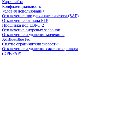
Карта сайта
Конфиденциальность
Условия использования
Отключение продувки катализатора (SAP)
Отключение клапана ЕГР
Прошивка под ЕВРО-2
Отключение вихревых заслонок
Отключение и удаление мочевины
AdBlue/BlueTec
Снятие ограничителя скорости
Отключение и удаление сажевого фильтра
(DPF/FAP)
Удаление катализатора
Пн-Пт: с 10:00 до 22:00
Сб: с 10:00 до 20:00
Вс: По согласованию
Сегодня работаем до 22:00
+7-(968)-701-82-81
Записаться онлайн
Copyright © 2008-2026, ООО “БиБиЗон”.
Все права защищены.