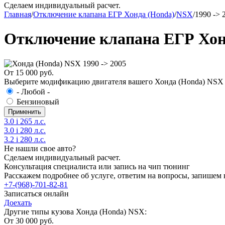
Сделаем индивидуальный расчет.
Главная
/
Отключение клапана ЕГР Хонда (Honda)
/
NSX
/
1990 -> 
Отключение клапана ЕГР Хонд
От 15 000 руб.
Выберите модификацию двигателя вашего Хонда (Honda) NSX 1
- Любой -
Бензиновый
3.0 i 265 л.с.
3.0 i 280 л.с.
3.2 i 280 л.с.
Не нашли свое авто?
Сделаем индивидуальный расчет.
Консультация специалиста или запись на чип тюнинг
Расскажем подробнее об услуге, ответим на вопросы, запишем 
+7-(968)-701-82-81
Записаться онлайн
Доехать
Другие типы кузова Хонда (Honda) NSX:
От 30 000 руб.