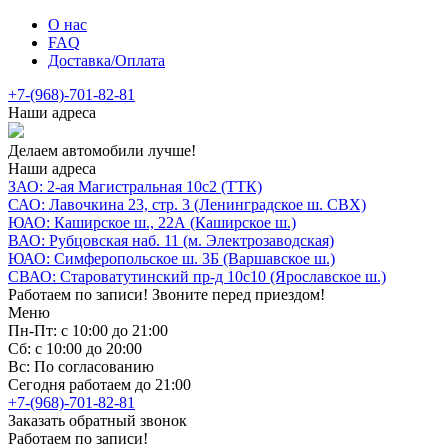
О нас
FAQ
Доставка/Оплата
+7-(968)-701-82-81
Наши адреса
Делаем автомобили лучше!
Наши адреса
ЗАО: 2-ая Магистральная 10с2 (ТТК)
САО: Лавочкина 23, стр. 3 (Ленинградское ш. СВХ)
ЮАО: Каширское ш., 22А (Каширское ш.)
ВАО: Рубцовская наб. 11 (м. Электрозаводская)
ЮАО: Симферопольское ш. 3Б (Варшавское ш.)
СВАО: Староватутинский пр-д 10с10 (Ярославское ш.)
Работаем по записи! Звоните перед приездом!
Меню
Пн-Пт: с 10:00 до 21:00
Сб: с 10:00 до 20:00
Вс: По согласованию
Сегодня работаем до 21:00
+7-(968)-701-82-81
Заказать обратный звонок
Работаем по записи!