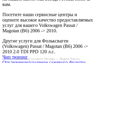
вам.
Посетите наши сервисные центры и
оцените высокое качество предоставляемых
услуг для вашего Volkswagen Passat /
Magotan (B6) 2006 -> 2010.
Другие услуги для Фольксваген
(Volkswagen) Passat / Magotan (B6) 2006 ->
2010 2.0 TDI PPD 120 л.с.
Чип тюнинг
БиБиЗоН на карте Москвы — Яндекс Карты
Отключение/удаление сажевого фильтра
DPF
Отключение вихревых заслонок
Снятие ограничителя скорости
Отзывы