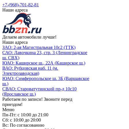
+7-(968)-701-82-81
Наши адреса
Делаем автомобили лучше!
Наши адреса
ЗАО: 2-ая Магистральная 10с2 (ТТК)
САО: Лавочкина 23, стр. 3 (Ленинградское
ш. СВХ)
ЮАО: Каширское ш., 22А (Каширское ш.)
ВАО: Рубцовская наб. 11 (м.
Электрозаводская)
ЮАО: Симферопольское ш. 3Б (Варшавское
ш.)
СВАО: Староватутинский пр-д 10с10
(Ярославское ш.)
Работаем по записи! Звоните перед
приездом!
Меню
Пн-Пт: с 10:00 до 21:00
Сб: с 10:00 до 20:00
Вс: По согласованию