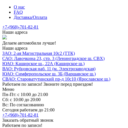
О нас
FAQ
Доставка/Оплата
+7-(968)-701-82-81
Наши адреса
Делаем автомобили лучше!
Наши адреса
ЗАО: 2-ая Магистральная 10с2 (ТТК)
САО: Лавочкина 23, стр. 3 (Ленинградское ш. СВХ)
ЮАО: Каширское ш., 22А (Каширское ш.)
ВАО: Рубцовская наб. 11 (м. Электрозаводская)
ЮАО: Симферопольское ш. 3Б (Варшавское ш.)
СВАО: Староватутинский пр-д 10с10 (Ярославское ш.)
Работаем по записи! Звоните перед приездом!
Меню
Пн-Пт: с 10:00 до 21:00
Сб: с 10:00 до 20:00
Вс: По согласованию
Сегодня работаем до 21:00
+7-(968)-701-82-81
Заказать обратный звонок
Работаем по записи!