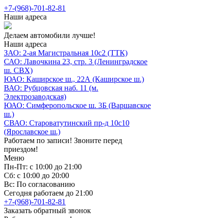
+7-(968)-701-82-81
Наши адреса
Делаем автомобили лучше!
Наши адреса
ЗАО: 2-ая Магистральная 10с2 (ТТК)
САО: Лавочкина 23, стр. 3 (Ленинградское
ш. СВХ)
ЮАО: Каширское ш., 22А (Каширское ш.)
ВАО: Рубцовская наб. 11 (м.
Электрозаводская)
ЮАО: Симферопольское ш. 3Б (Варшавское
ш.)
СВАО: Староватутинский пр-д 10с10
(Ярославское ш.)
Работаем по записи! Звоните перед
приездом!
Меню
Пн-Пт: с 10:00 до 21:00
Сб: с 10:00 до 20:00
Вс: По согласованию
Сегодня работаем до 21:00
+7-(968)-701-82-81
Заказать обратный звонок