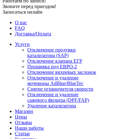
Работаем по записи!
Звоните перед приездом!
Записаться онлайн
О нас
FAQ
Доставка/Оплата
Услуги
Отключение продувки
катализатора (SAP)
Отключение клапана ЕГР
Прошивка под ЕВРО-2
Отключение вихревых заслонок
Отключение и удаление
мочевины AdBlue/BlueTec
Снятие ограничителя скорости
Отключение и удаление
сажевого фильтра (DPF/FAP)
Удаление катализатора
Магазин
Цены
Отзывы
Наши работы
Статьи