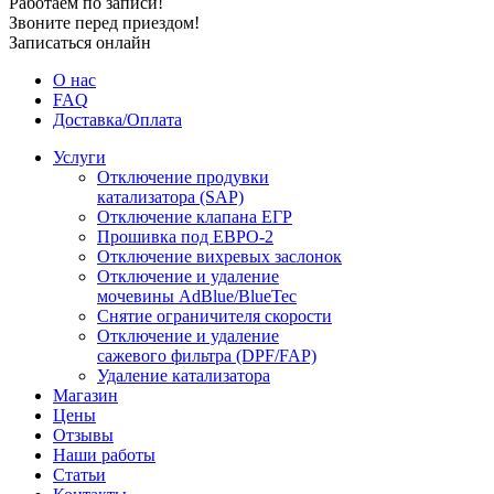
Работаем по записи!
Звоните перед приездом!
Записаться онлайн
О нас
FAQ
Доставка/Оплата
Услуги
Отключение продувки
катализатора (SAP)
Отключение клапана ЕГР
Прошивка под ЕВРО-2
Отключение вихревых заслонок
Отключение и удаление
мочевины AdBlue/BlueTec
Снятие ограничителя скорости
Отключение и удаление
сажевого фильтра (DPF/FAP)
Удаление катализатора
Магазин
Цены
Отзывы
Наши работы
Статьи