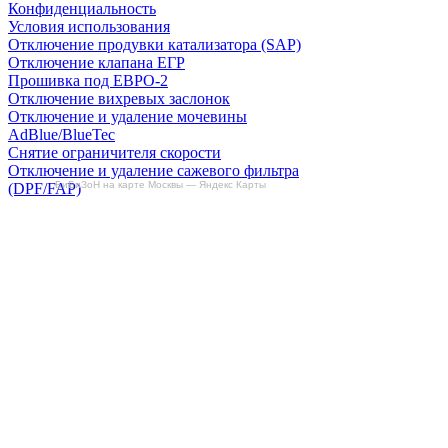
Конфиденциальность
Условия использования
Отключение продувки катализатора (SAP)
Отключение клапана ЕГР
Прошивка под ЕВРО-2
Отключение вихревых заслонок
Отключение и удаление мочевины
AdBlue/BlueTec
Снятие ограничителя скорости
Отключение и удаление сажевого фильтра
БиБиЗоН на карте Москвы — Яндекс Карты
(DPF/FAP)
Удаление катализатора
Пн-Пт: с 10:00 до 22:00
Сб: с 10:00 до 20:00
Вс: По согласованию
Сегодня не работаем
+7-(968)-701-82-81
Записаться онлайн
Copyright © 2008-2026, ООО “БиБиЗон”.
Все права защищены.
Все товарные знаки, перечисленные на