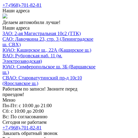
+7-(968)-701-82-81
Наши адреса
Делаем автомобили лучше!
Наши адреса
ЗАО: 2-ая Магистральная 10с2 (ТТК)
САО: Лавочкина 23, стр. 3 (Ленинградское
ш. СВХ)
ЮАО: Каширское ш., 22А (Каширское ш.)
ВАО: Рубцовская наб. 11 (м.
Электрозаводская)
ЮАО: Симферопольское ш. 3Б (Варшавское
ш.)
СВАО: Староватутинский пр-д 10с10
(Ярославское ш.)
Работаем по записи! Звоните перед
приездом!
Меню
Пн-Пт: с 10:00 до 21:00
Сб: с 10:00 до 20:00
Вс: По согласованию
Сегодня не работаем
+7-(968)-701-82-81
Заказать обратный звонок