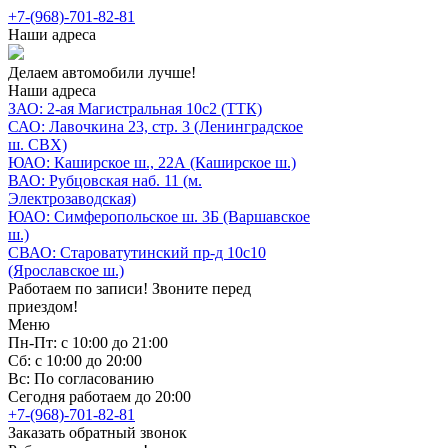
+7-(968)-701-82-81
Наши адреса
Делаем автомобили лучше!
Наши адреса
ЗАО: 2-ая Магистральная 10с2 (ТТК)
САО: Лавочкина 23, стр. 3 (Ленинградское
ш. СВХ)
ЮАО: Каширское ш., 22А (Каширское ш.)
ВАО: Рубцовская наб. 11 (м.
Электрозаводская)
ЮАО: Симферопольское ш. 3Б (Варшавское
ш.)
СВАО: Староватутинский пр-д 10с10
(Ярославское ш.)
Работаем по записи! Звоните перед
приездом!
Меню
Пн-Пт: с 10:00 до 21:00
Сб: с 10:00 до 20:00
Вс: По согласованию
Сегодня работаем до 20:00
+7-(968)-701-82-81
Заказать обратный звонок