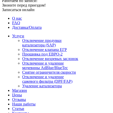
Работаем по записи!
Звоните перед приездом!
Записаться онлайн
О нас
FAQ
Доставка/Оплата
Услуги
Отключение продувки
катализатора (SAP)
Отключение клапана ЕГР
Прошивка под ЕВРО-2
Отключение вихревых заслонок
Отключение и удаление
мочевины AdBlue/BlueTec
Снятие ограничителя скорости
Отключение и удаление
сажевого фильтра (DPF/FAP)
Удаление катализатора
Магазин
Цены
Отзывы
Наши работы
Статьи