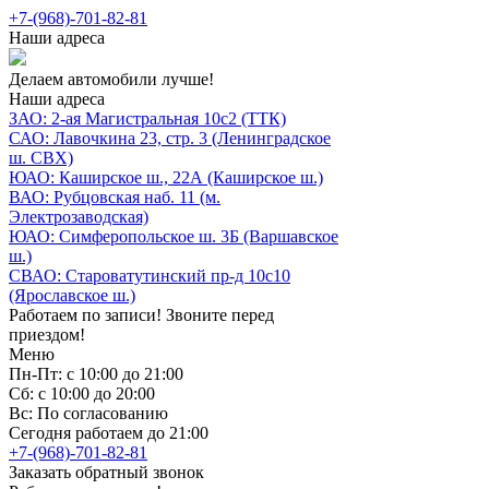
+7-(968)-701-82-81
Наши адреса
Делаем автомобили лучше!
Наши адреса
ЗАО: 2-ая Магистральная 10с2 (ТТК)
САО: Лавочкина 23, стр. 3 (Ленинградское
ш. СВХ)
ЮАО: Каширское ш., 22А (Каширское ш.)
ВАО: Рубцовская наб. 11 (м.
Электрозаводская)
ЮАО: Симферопольское ш. 3Б (Варшавское
ш.)
СВАО: Староватутинский пр-д 10с10
(Ярославское ш.)
Работаем по записи! Звоните перед
приездом!
Меню
Пн-Пт: с 10:00 до 21:00
Сб: с 10:00 до 20:00
Вс: По согласованию
Сегодня работаем до 21:00
+7-(968)-701-82-81
Заказать обратный звонок