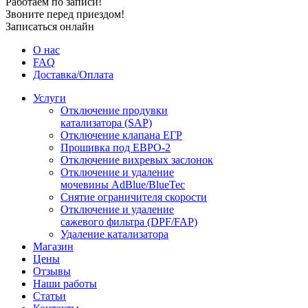
Работаем по записи!
Звоните перед приездом!
Записаться онлайн
О нас
FAQ
Доставка/Оплата
Услуги
Отключение продувки
катализатора (SAP)
Отключение клапана ЕГР
Прошивка под ЕВРО-2
Отключение вихревых заслонок
Отключение и удаление
мочевины AdBlue/BlueTec
Снятие ограничителя скорости
Отключение и удаление
сажевого фильтра (DPF/FAP)
Удаление катализатора
Магазин
Цены
Отзывы
Наши работы
Статьи