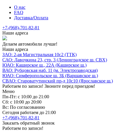
О нас
FAQ
Доставка/Оплата
+7-(968)-701-82-81
Наши адреса
Делаем автомобили лучше!
Наши адреса
ЗАО: 2-ая Магистральная 10с2 (ТТК)
САО: Лавочкина 23, стр. 3 (Ленинградское ш. СВХ)
ЮАО: Каширское ш., 22А (Каширское ш.)
ВАО: Рубцовская наб. 11 (м. Электрозаводская)
ЮАО: Симферопольское ш. 3Б (Варшавское ш.)
СВАО: Староватутинский пр-д 10с10 (Ярославское ш.)
Работаем по записи! Звоните перед приездом!
Меню
Пн-Пт: с 10:00 до 21:00
Сб: с 10:00 до 20:00
Вс: По согласованию
Сегодня работаем до 21:00
+7-(968)-701-82-81
Заказать обратный звонок
Работаем по записи!