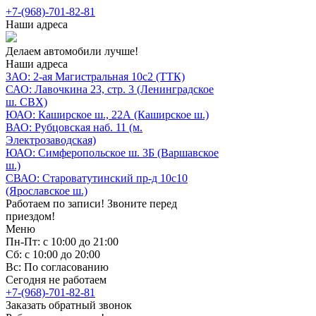
+7-(968)-701-82-81
Наши адреса
Делаем автомобили лучше!
Наши адреса
ЗАО: 2-ая Магистральная 10с2 (ТТК)
САО: Лавочкина 23, стр. 3 (Ленинградское
ш. СВХ)
ЮАО: Каширское ш., 22А (Каширское ш.)
ВАО: Рубцовская наб. 11 (м.
Электрозаводская)
ЮАО: Симферопольское ш. 3Б (Варшавское
ш.)
СВАО: Староватутинский пр-д 10с10
(Ярославское ш.)
Работаем по записи! Звоните перед
приездом!
Меню
Пн-Пт: с 10:00 до 21:00
Сб: с 10:00 до 20:00
Вс: По согласованию
Сегодня не работаем
+7-(968)-701-82-81
Заказать обратный звонок