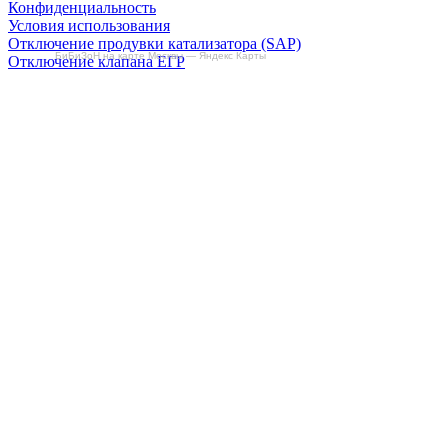
Конфиденциальность
Условия использования
Отключение продувки катализатора (SAP)
БиБиЗоН на карте Москвы — Яндекс Карты
Отключение клапана ЕГР
Прошивка под ЕВРО-2
Отключение вихревых заслонок
Отключение и удаление мочевины
AdBlue/BlueTec
Снятие ограничителя скорости
Отключение и удаление сажевого фильтра
(DPF/FAP)
Удаление катализатора
Пн-Пт: с 10:00 до 22:00
Сб: с 10:00 до 20:00
Вс: По согласованию
Сегодня не работаем
+7-(968)-701-82-81
Записаться онлайн
Copyright © 2008-2026, ООО “БиБиЗон”.
Все права защищены.
Все товарные знаки, перечисленные на