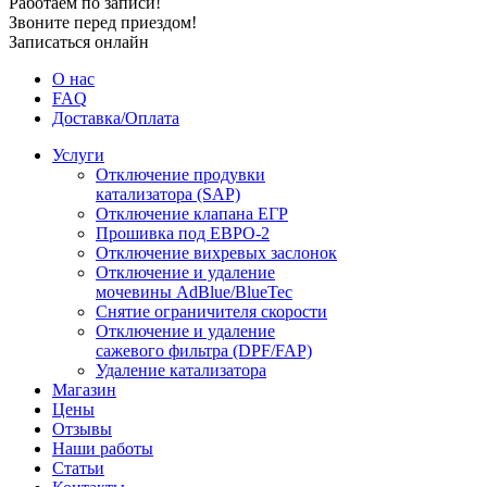
Работаем по записи!
Звоните перед приездом!
Записаться онлайн
О нас
FAQ
Доставка/Оплата
Услуги
Отключение продувки
катализатора (SAP)
Отключение клапана ЕГР
Прошивка под ЕВРО-2
Отключение вихревых заслонок
Отключение и удаление
мочевины AdBlue/BlueTec
Снятие ограничителя скорости
Отключение и удаление
сажевого фильтра (DPF/FAP)
Удаление катализатора
Магазин
Цены
Отзывы
Наши работы
Статьи