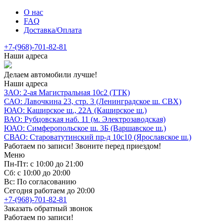
О нас
FAQ
Доставка/Оплата
+7-(968)-701-82-81
Наши адреса
Делаем автомобили лучше!
Наши адреса
ЗАО: 2-ая Магистральная 10с2 (ТТК)
САО: Лавочкина 23, стр. 3 (Ленинградское ш. СВХ)
ЮАО: Каширское ш., 22А (Каширское ш.)
ВАО: Рубцовская наб. 11 (м. Электрозаводская)
ЮАО: Симферопольское ш. 3Б (Варшавское ш.)
СВАО: Староватутинский пр-д 10с10 (Ярославское ш.)
Работаем по записи! Звоните перед приездом!
Меню
Пн-Пт: с 10:00 до 21:00
Сб: с 10:00 до 20:00
Вс: По согласованию
Сегодня работаем до 20:00
+7-(968)-701-82-81
Заказать обратный звонок
Работаем по записи!