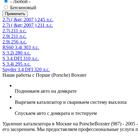
- Любой -
Бензиновый
2.7i ( &gt; 2007 ) 245 л.с.
2.7i ( &gt; 2007 ) 211 л.с.
2.7i 211 л.с.
2.9i 211 л.с.
2.9i 256 л.с.
RS60 3.4i 303 л.с.
S 3.2i 280 л.с.
S 3.4 DFI 310 л.с.
S 3.4i 295 л.с.
Spyder 3.4 DFI 320 л.с.
Наши работы с Порше (Porsche) Boxster
Поднимаем авто на домкрате
Вырезаем катализатор и свариваем систему выхлопа
Спускаем авто с домкрата и тестируем
Удаление катализатора в Москве на PorscheBoxster (987) - 2005
его засорением. Мы предоставляем профессиональные услуги п