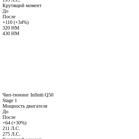
Крутящий момент
До
После
+110 (+34%)
320 НМ
430 НМ
Чип-тюнинг Infiniti Q50
Stage 1
Мощность двигателя
До
После
+64 (+30%)
211 Л.С.
275 Л.С.