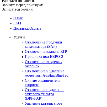
Работаем по записи!
Звоните перед приездом!
Записаться онлайн
О нас
FAQ
Доставка/Оплата
Услуги
Отключение продувки
катализатора (SAP)
Отключение клапана ЕГР
Прошивка под ЕВРО-2
Отключение вихревых
заслонок
Отключение и удаление
мочевины AdBlue/BlueTec
Снятие ограничителя
скорости
Отключение и удаление
сажевого фильтра
(DPF/FAP)
Удаление катализатора