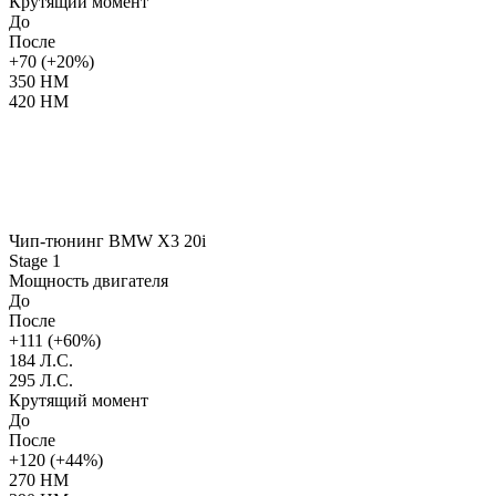
Крутящий момент
До
После
+70 (+20%)
350 НМ
420 НМ
Чип-тюнинг BMW X3 20i
Stage 1
Мощность двигателя
До
После
+111 (+60%)
184 Л.С.
295 Л.С.
Крутящий момент
До
После
+120 (+44%)
270 НМ