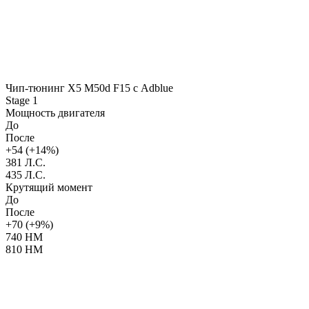
Чип-тюнинг X5 M50d F15 с Adblue
Stage 1
Мощность двигателя
До
После
+54 (+14%)
381 Л.С.
435 Л.С.
Крутящий момент
До
После
+70 (+9%)
740 НМ
810 НМ