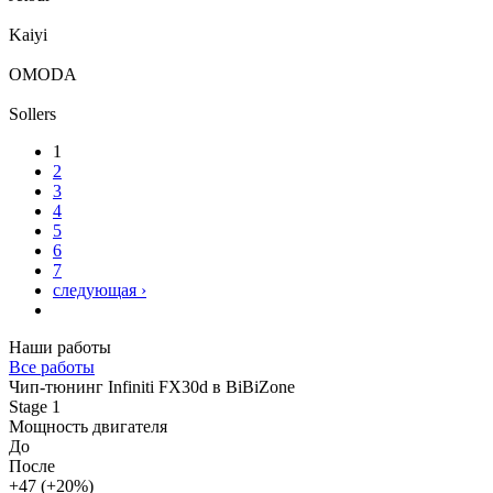
Kaiyi
OMODA
Sollers
Страницы
1
2
3
4
5
6
7
следующая ›
Наши работы
Все работы
Чип-тюнинг Infiniti FX30d в BiBiZone
Stage 1
Мощность двигателя
До
После
+47 (+20%)