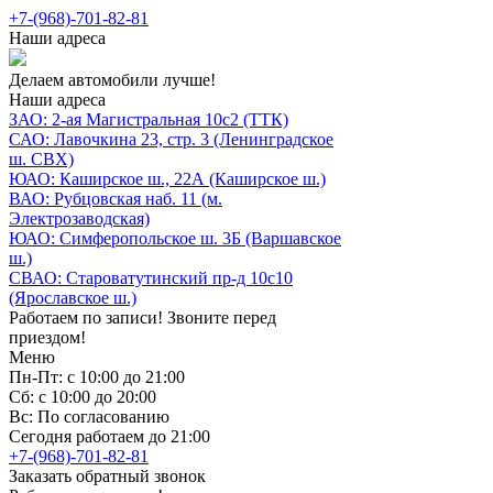
+7-(968)-701-82-81
Наши адреса
Делаем автомобили лучше!
Наши адреса
ЗАО: 2-ая Магистральная 10с2 (ТТК)
САО: Лавочкина 23, стр. 3 (Ленинградское
ш. СВХ)
ЮАО: Каширское ш., 22А (Каширское ш.)
ВАО: Рубцовская наб. 11 (м.
Электрозаводская)
ЮАО: Симферопольское ш. 3Б (Варшавское
ш.)
СВАО: Староватутинский пр-д 10с10
(Ярославское ш.)
Работаем по записи! Звоните перед
приездом!
Меню
Пн-Пт: с 10:00 до 21:00
Сб: с 10:00 до 20:00
Вс: По согласованию
Сегодня работаем до 21:00
+7-(968)-701-82-81
Заказать обратный звонок