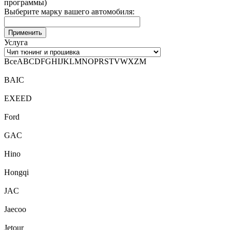
программы)
Выберите марку вашего автомобиля:
Услуга
Все
A
B
C
D
F
G
H
I
J
K
L
M
N
O
P
R
S
T
V
W
X
Z
М
BAIC
EXEED
Ford
GAC
Hino
Hongqi
JAC
Jaecoo
Jetour