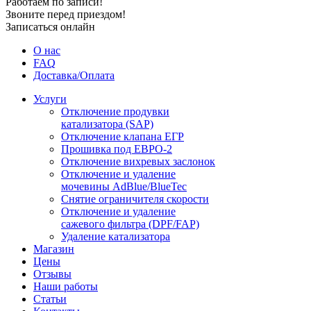
Работаем по записи!
Звоните перед приездом!
Записаться онлайн
О нас
FAQ
Доставка/Оплата
Услуги
Отключение продувки
катализатора (SAP)
Отключение клапана ЕГР
Прошивка под ЕВРО-2
Отключение вихревых заслонок
Отключение и удаление
мочевины AdBlue/BlueTec
Снятие ограничителя скорости
Отключение и удаление
сажевого фильтра (DPF/FAP)
Удаление катализатора
Магазин
Цены
Отзывы
Наши работы
Статьи