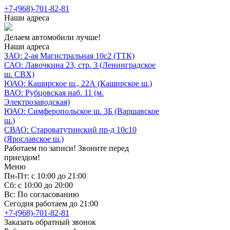
+7-(968)-701-82-81
Наши адреса
Делаем автомобили лучше!
Наши адреса
ЗАО: 2-ая Магистральная 10с2 (ТТК)
САО: Лавочкина 23, стр. 3 (Ленинградское
ш. СВХ)
ЮАО: Каширское ш., 22А (Каширское ш.)
ВАО: Рубцовская наб. 11 (м.
Электрозаводская)
ЮАО: Симферопольское ш. 3Б (Варшавское
ш.)
СВАО: Староватутинский пр-д 10с10
(Ярославское ш.)
Работаем по записи! Звоните перед
приездом!
Меню
Пн-Пт: с 10:00 до 21:00
Сб: с 10:00 до 20:00
Вс: По согласованию
Сегодня работаем до 21:00
+7-(968)-701-82-81
Заказать обратный звонок