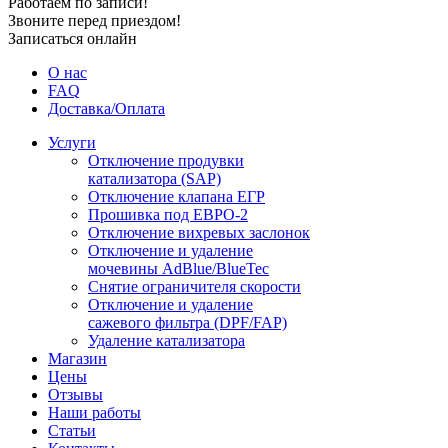
Работаем по записи!
Звоните перед приездом!
Записаться онлайн
О нас
FAQ
Доставка/Оплата
Услуги
Отключение продувки
катализатора (SAP)
Отключение клапана ЕГР
Прошивка под ЕВРО-2
Отключение вихревых заслонок
Отключение и удаление
мочевины AdBlue/BlueTec
Снятие ограничителя скорости
Отключение и удаление
сажевого фильтра (DPF/FAP)
Удаление катализатора
Магазин
Цены
Отзывы
Наши работы
Статьи