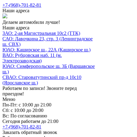
+7-(968)-701-82-81
Наши адреса
Делаем автомобили лучше!
Наши адреса
ЗАО: 2-ая Магистральная 10с2 (ТТК)
САО: Лавочкина 23, стр. 3 (Ленинградское
ш. СВХ)
ЮАО: Каширское ш., 22А (Каширское ш.)
ВАО: Рубцовская наб. 11 (м.
Электрозаводская)
ЮАО: Симферопольское ш. 3Б (Варшавское
ш.)
СВАО: Староватутинский пр-д 10с10
(Ярославское ш.)
Работаем по записи! Звоните перед
приездом!
Меню
Пн-Пт: с 10:00 до 21:00
Сб: с 10:00 до 20:00
Вс: По согласованию
Сегодня работаем до 21:00
+7-(968)-701-82-81
Заказать обратный звонок