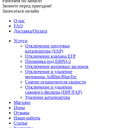
Работаем по записи!
Звоните перед приездом!
Записаться онлайн
О нас
FAQ
Доставка/Оплата
Услуги
Отключение продувки
катализатора (SAP)
Отключение клапана ЕГР
Прошивка под ЕВРО-2
Отключение вихревых заслонок
Отключение и удаление
мочевины AdBlue/BlueTec
Снятие ограничителя скорости
Отключение и удаление
сажевого фильтра (DPF/FAP)
Удаление катализатора
Магазин
Цены
Отзывы
Наши работы
Статьи