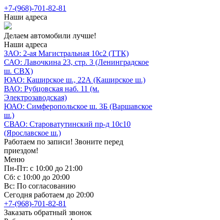
+7-(968)-701-82-81
Наши адреса
Делаем автомобили лучше!
Наши адреса
ЗАО: 2-ая Магистральная 10с2 (ТТК)
САО: Лавочкина 23, стр. 3 (Ленинградское
ш. СВХ)
ЮАО: Каширское ш., 22А (Каширское ш.)
ВАО: Рубцовская наб. 11 (м.
Электрозаводская)
ЮАО: Симферопольское ш. 3Б (Варшавское
ш.)
СВАО: Староватутинский пр-д 10с10
(Ярославское ш.)
Работаем по записи! Звоните перед
приездом!
Меню
Пн-Пт: с 10:00 до 21:00
Сб: с 10:00 до 20:00
Вс: По согласованию
Сегодня работаем до 20:00
+7-(968)-701-82-81
Заказать обратный звонок