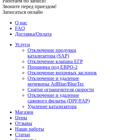
Работаем по записи!
Звоните перед приездом!
Записаться онлайн
О нас
FAQ
Доставка/Оплата
Услуги
Отключение продувки
катализатора (SAP)
Отключение клапана ЕГР
Прошивка под ЕВРО-2
Отключение вихревых заслонок
Отключение и удаление
мочевины AdBlue/BlueTec
Снятие ограничителя скорости
Отключение и удаление
сажевого фильтра (DPF/FAP)
Удаление катализатора
Магазин
Цены
Отзывы
Наши работы
Статьи