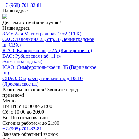
+7-(968)-701-82-81
Наши адреса
Делаем автомобили лучше!
Наши адреса
ЗАО: 2-ая Магистральная 10с2 (ТТК)
САО: Лавочкина 23, стр. 3 (Ленинградское
ш. СВХ)
ЮАО: Каширское ш., 22А (Каширское ш.)
ВАО: Рубцовская наб. 11 (м.
Электрозаводская)
ЮАО: Симферопольское ш. 3Б (Варшавское
ш.)
СВАО: Староватутинский пр-д 10с10
(Ярославское ш.)
Работаем по записи! Звоните перед
приездом!
Меню
Пн-Пт: с 10:00 до 21:00
Сб: с 10:00 до 20:00
Вс: По согласованию
Сегодня работаем до 21:00
+7-(968)-701-82-81
Заказать обратный звонок