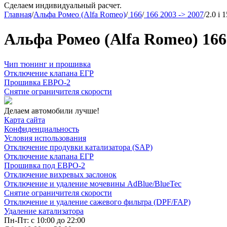
Сделаем индивидуальный расчет.
Главная
/
Альфа Ромео (Alfa Romeo)
/
166
/
166 2003 -> 2007
/
2.0 i 1
Альфа Ромео (Alfa Romeo) 166 2
Чип тюнинг и прошивка
Отключение клапана ЕГР
Прошивка ЕВРО-2
Снятие ограничителя скорости
Делаем автомобили лучше!
Карта сайта
Конфиденциальность
Условия использования
Отключение продувки катализатора (SAP)
Отключение клапана ЕГР
Прошивка под ЕВРО-2
Отключение вихревых заслонок
Отключение и удаление мочевины AdBlue/BlueTec
Снятие ограничителя скорости
Отключение и удаление сажевого фильтра (DPF/FAP)
Удаление катализатора
Пн-Пт: с 10:00 до 22:00