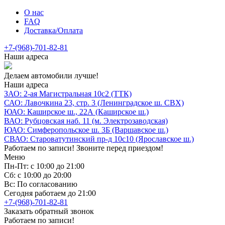
О нас
FAQ
Доставка/Оплата
+7-(968)-701-82-81
Наши адреса
Делаем автомобили лучше!
Наши адреса
ЗАО: 2-ая Магистральная 10с2 (ТТК)
САО: Лавочкина 23, стр. 3 (Ленинградское ш. СВХ)
ЮАО: Каширское ш., 22А (Каширское ш.)
ВАО: Рубцовская наб. 11 (м. Электрозаводская)
ЮАО: Симферопольское ш. 3Б (Варшавское ш.)
СВАО: Староватутинский пр-д 10с10 (Ярославское ш.)
Работаем по записи! Звоните перед приездом!
Меню
Пн-Пт: с 10:00 до 21:00
Сб: с 10:00 до 20:00
Вс: По согласованию
Сегодня работаем до 21:00
+7-(968)-701-82-81
Заказать обратный звонок
Работаем по записи!