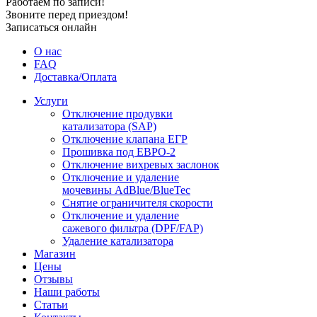
Работаем по записи!
Звоните перед приездом!
Записаться онлайн
О нас
FAQ
Доставка/Оплата
Услуги
Отключение продувки
катализатора (SAP)
Отключение клапана ЕГР
Прошивка под ЕВРО-2
Отключение вихревых заслонок
Отключение и удаление
мочевины AdBlue/BlueTec
Снятие ограничителя скорости
Отключение и удаление
сажевого фильтра (DPF/FAP)
Удаление катализатора
Магазин
Цены
Отзывы
Наши работы
Статьи