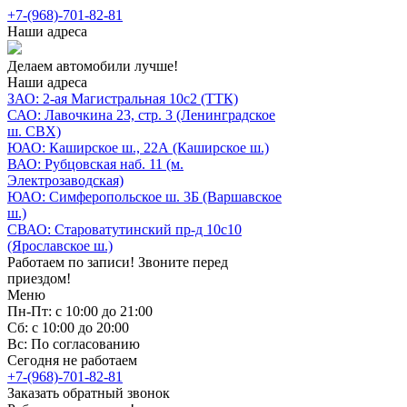
+7-(968)-701-82-81
Наши адреса
Делаем автомобили лучше!
Наши адреса
ЗАО: 2-ая Магистральная 10с2 (ТТК)
САО: Лавочкина 23, стр. 3 (Ленинградское
ш. СВХ)
ЮАО: Каширское ш., 22А (Каширское ш.)
ВАО: Рубцовская наб. 11 (м.
Электрозаводская)
ЮАО: Симферопольское ш. 3Б (Варшавское
ш.)
СВАО: Староватутинский пр-д 10с10
(Ярославское ш.)
Работаем по записи! Звоните перед
приездом!
Меню
Пн-Пт: с 10:00 до 21:00
Сб: с 10:00 до 20:00
Вс: По согласованию
Сегодня не работаем
+7-(968)-701-82-81
Заказать обратный звонок